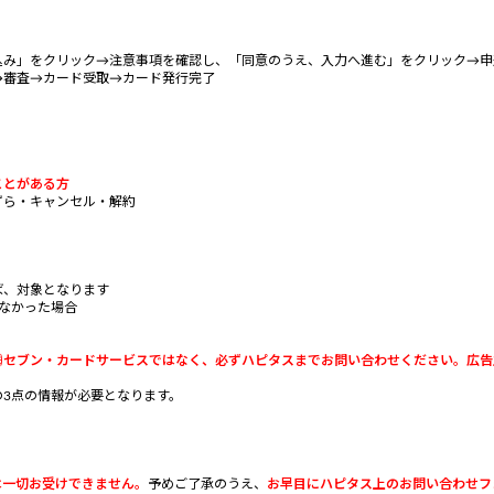
込み」をクリック→注意事項を確認し、「同意のうえ、入力へ進む」をクリック→申
→審査→カード受取→カード発行完了
ことがある方
ずら・キャンセル・解約
、対象となります
なかった場合
㈱セブン・カードサービスではなく、必ずハピタスまでお問い合わせください。広告
3点の情報が必要となります。
は一切お受けできません。
予めご了承のうえ、
お早目にハピタス上のお問い合わせフォ