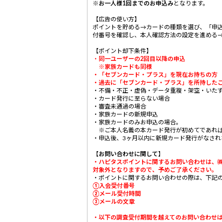
※
お一人様1回までのお申込み
となります。
【広告の使い方】
ポイントを貯める→カードの種類を選び、「申
付番号を確認し、本人確認方法の設定を進める
【ポイント却下条件】
・
同一ユーザーの2回目以降の申込
※家族カードも同様
・「セブンカード・プラス」を現在お持ちの方
・過去に「セブンカード・プラス」を所持した
・不備・不正・虚偽・データ重複・架空・いた
・カード発行に至らない場合
・審査未通過の場合
・家族カードの新規申込
・家族カードのみお申込の場合。
※ご本人名義の本カード発行が初めてであれば
・申込後、3ヶ月以内に新規カード発行がなされ
【お問い合わせに関して】
・ハピタスポイントに関するお問い合わせは、
対象外となりますので、予めご了承ください。
・ポイントに関するお問い合わせの際は、下記の
①入会受付番号
②メール受付時間
③メールの文章
・
以下の調査受付期間を越えてのお問い合わせ