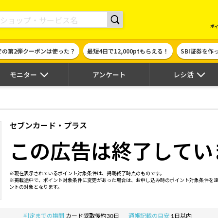
現金やギフト券に交換できるポイントサイト | ハピタス
ポ
での第2弾クーポンは使った？
最短4日で12,000ptもらえる！
SBI証券を
モニター
アンケート
レシ活
セブンカード・プラス
この広告は終了してい
※現在表示されているポイント対象条件は、掲載終了時点のものです。
※掲載途中で、ポイント対象条件に変更があった場合は、お申し込み時のポイント対象条件を
ントの対象となります。
判定までの期間
カード受取後約30日
通帳記載の目安
1日以内