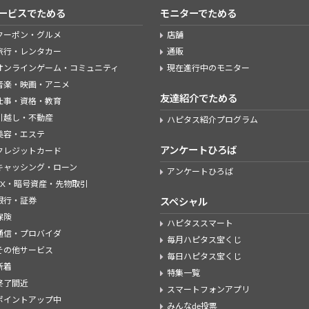
ービスでためる
モニターでためる
クーポン・グルメ
店舗
旅行・レンタカー
通販
オンラインゲーム・コミュニティ
現在進行中のモニター
音楽・映画・アニメ
友達紹介でためる
仕事・資格・教育
引越し・不動産
ハピタス紹介プログラム
美容・エステ
アンケートひろば
クレジットカード
キャッシング・ローン
アンケートひろば
FX・暗号資産・先物取引
銀行・証券
スペシャル
保険
ハピタススマート
通信・プロバイダ
毎月ハピタス宝くじ
その他サービス
毎日ハピタス宝くじ
新着
特集一覧
終了間近
スマートフォンアプリ
ポイントアップ中
みんなde投票