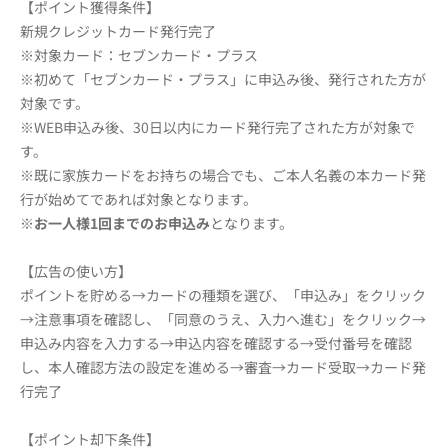
【ポイント獲得条件】
新規クレジットカード発行完了
※対象カード：セブンカード・プラス
※初めて「セブンカード・プラス」に申込み後、発行された方が
対象です。
※WEB申込み後、30日以内にカード発行完了された方が対象で
す。
※既に家族カードをお持ちの場合でも、ご本人名義の本カード発
行が始めてであれば対象となります。
※
お一人様1回までのお申込み
となります。
【広告の使い方】
ポイントを貯める→カードの種類を選び、「申込み」をクリック
→注意事項を確認し、「同意のうえ、入力へ進む」をクリック→
申込み内容を入力する→申込内容を確認する→受付番号を確認
し、本人確認方法の設定を進める→審査→カード受取→カード発
行完了
【ポイント却下条件】