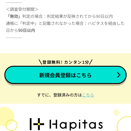
-----------
＜調査受付期間＞
「無効」
判定の場合：判定結果が反映されてから90日以内
通帳に「判定中」と記載されなかった場合：ハピタスを経由した
日から
90
日以内
-----------
登録無料! カンタン1分
新規会員登録はこちら
すでに、登録済みの方は
こちら