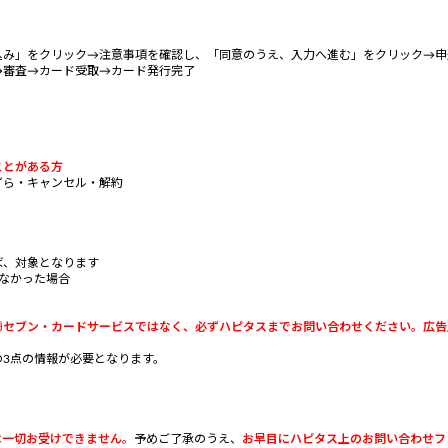
込み」をクリック→注意事項を確認し、「同意のうえ、入力へ進む」をクリック→申
→審査→カード受取→カード発行完了
ことがある方
ずら・キャンセル・解約
、対象となります
なかった場合
㈱セブン・カードサービスではなく、必ずハピタスまでお問い合わせください。広告
3点の情報が必要となります。
は一切お受けできません。
予めご了承のうえ、
お早目にハピタス上のお問い合わせフォ