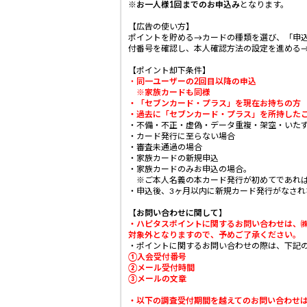
※
お一人様1回までのお申込み
となります。
【広告の使い方】
ポイントを貯める→カードの種類を選び、「申
付番号を確認し、本人確認方法の設定を進める
【ポイント却下条件】
・
同一ユーザーの2回目以降の申込
※家族カードも同様
・「セブンカード・プラス」を現在お持ちの方
・過去に「セブンカード・プラス」を所持した
・不備・不正・虚偽・データ重複・架空・いた
・カード発行に至らない場合
・審査未通過の場合
・家族カードの新規申込
・家族カードのみお申込の場合。
※ご本人名義の本カード発行が初めてであれば
・申込後、3ヶ月以内に新規カード発行がなされ
【お問い合わせに関して】
・ハピタスポイントに関するお問い合わせは、
対象外となりますので、予めご了承ください。
・ポイントに関するお問い合わせの際は、下記の
①入会受付番号
②メール受付時間
③メールの文章
・
以下の調査受付期間を越えてのお問い合わせ