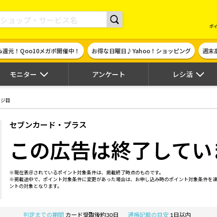
現金やギフト券に交換できるポイントサイト | ハピタス
ポ
%還元！Qoo10メガポ開催中！
お得な日曜日♪Yahoo！ショッピング
週末
モニター
アンケート
レシ活
ージ目
セブンカード・プラス
この広告は終了してい
※現在表示されているポイント対象条件は、掲載終了時点のものです。
※掲載途中で、ポイント対象条件に変更があった場合は、お申し込み時のポイント対象条件を
ントの対象となります。
判定までの期間
カード受取後約30日
通帳記載の目安
1日以内