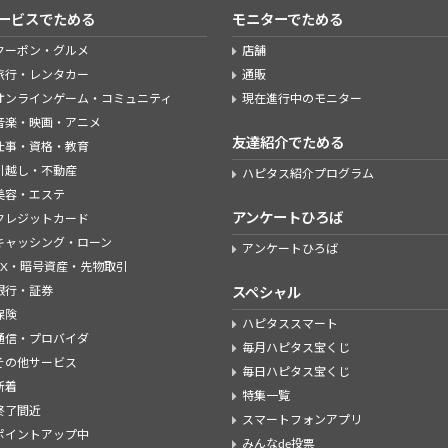
ービスでためる
モニターでためる
クーポン・グルメ
店舗
旅行・レンタカー
通販
オンラインゲーム・コミュニティ
現在進行中のモニター
音楽・映画・アニメ
友達紹介でためる
仕事・資格・教育
引越し・不動産
ハピタス紹介プログラム
美容・エステ
アンケートひろば
クレジットカード
キャッシング・ローン
アンケートひろば
FX・暗号資産・先物取引
銀行・証券
スペシャル
保険
ハピタススマート
通信・プロバイダ
毎月ハピタス宝くじ
その他サービス
毎日ハピタス宝くじ
新着
特集一覧
終了間近
スマートフォンアプリ
ポイントアップ中
みんなde投票