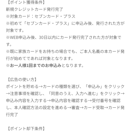
【ポイント獲得条件】
新規クレジットカード発行完了
※対象カード：セブンカード・プラス
※初めて「セブンカード・プラス」に申込み後、発行された方が
対象です。
※WEB申込み後、30日以内にカード発行完了された方が対象で
す。
※既に家族カードをお持ちの場合でも、ご本人名義の本カード発
行が始めてであれば対象となります。
※
お一人様1回までのお申込み
となります。
【広告の使い方】
ポイントを貯める→カードの種類を選び、「申込み」をクリック
→注意事項を確認し、「同意のうえ、入力へ進む」をクリック→
申込み内容を入力する→申込内容を確認する→受付番号を確認
し、本人確認方法の設定を進める→審査→カード受取→カード発
行完了
【ポイント却下条件】