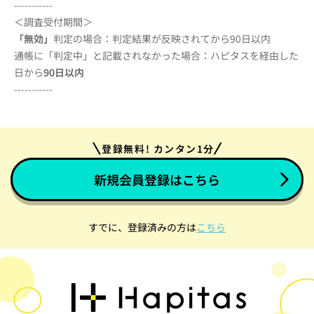
-----------
＜調査受付期間＞
「無効」
判定の場合：判定結果が反映されてから90日以内
通帳に「判定中」と記載されなかった場合：ハピタスを経由した
日から
90
日以内
-----------
登録無料! カンタン1分
新規会員登録はこちら
すでに、登録済みの方は
こちら