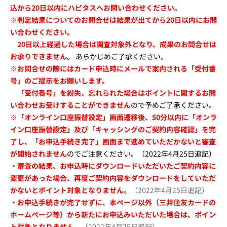
込から20日以内にハピタスへお問い合わせください。
※判定結果についてのお問合せは結果が出てから
20日
以内にお問
い合わせください。
20日
以上経過した場合は調査対象外となり、成果のお問合せは
お承りできません。
あらかじめご了承ください。
※お問合せの際にはカード申込時にメールで案内される「受付番
号」のご提示をお願いします。
「受付番号」を紛失、忘れられた場合はポイントに関するお問
い合わせお受けすることができません
ので予めご了承ください。
※
「オンライン口座振替設定」画面遷移後、
50分以内に「オンラ
イン口座振替設定」及び「キャッシングのご契約内容確認」を完
了し、
「お申込手続き完了」画面まで進めていただかないと審査
が開始されません
のでご注意ください。（2022年4月25日追記）
・審査の結果、お申込時にダウンロードいただいたご契約内容に
変更があった場合、
再度ご契約内容をダウンロードをしていただ
かないとポイント対象となりません。
（2022年4月25日追記）
・お申込手続きが完了せずに、本ページ以外（三井住友カードの
ホームページ等）から
新たにお申込みいただいた場合は、ポイン
ト対象となりません。
（2022年4月25日追記）