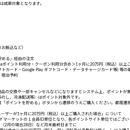
分は成果対象となります。
のお振込など）
ト貯める」経由の注文
Pontaポイント利用分・クーポン利用分含め＞1ヶ月に20万円（税込）以
nes ギフトカード・Google Play ギフトコード・データチャージカード等)
、宿泊予約
商品の交換や一部キャンセルなどになりますとシステム上、ポイントが
料のし、冷凍配送等）はポイント対象外です。
度「ポイントを貯める」ボタンから遷移のうえご購入ください。都度遷
で1ユーザーが1ヶ月に20万円（税込）以上ご購入された場合」について
AY マーケットの１会員ID単位となり、各ポイントサイト単位ではござ
日（2月の場合28日）など月末最終日までに