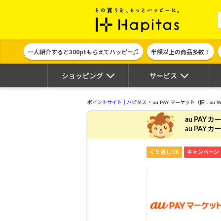
ポイント貯めて
一人紹介すると300ptもらえてハッピー♫
半額以上の商品多数！
ショッピング
サービス
ポイントサイト｜ハピタス
au PAY マーケット（旧：au W
au PAY 
au PAY
くり返しOK
キャンペーン