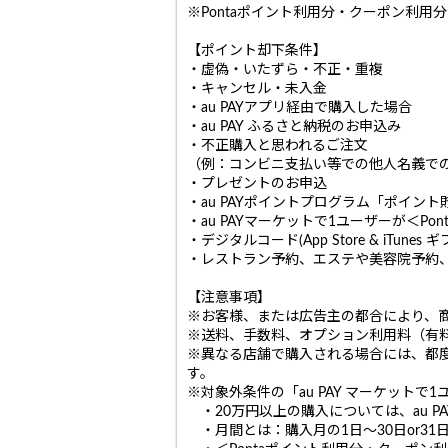
※Pontaポイント利用分・クーポン利用
【ポイント却下条件】
・虚偽・いたずら・不正・重複
・キャンセル・未入金
・au PAYアプリ経由で購入した場合
・au PAY ふるさと納税のお申込み
・不正購入と思われるご注文
（例：コンビニ支払い等での他人名義で
・プレゼントのお申込
・au PAYポイントプログラム「ポイン
・au PAYマーケットで1ユーザーが＜
・デジタルコード(App Store & iTu
・レストラン予約、エステや美容院予約
【注意事項】
※お客様、または広告主の都合により、
※送料、手数料、オプション利用料（有
※異なる店舗で購入される場合には、都
す。
※対象外条件の「au PAY マーケット
・20万円以上の購入については、au P
・月間とは：購入月の1日〜30日or31