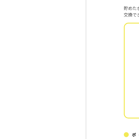
貯めた
交換で
ポ