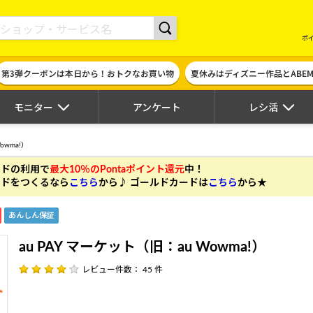
現金やギフト券に交換できるポイントサイト | ハピタス
ポ
第3弾クーポンは本日から！おトクなお買い物
夏休みはディズニー作品とABE
モニター
アンケート
レシ活
owma!）
カードの利用
で
最大10％のPontaポイント還元
中！
 カードをつくるなら
こちら
から♪ ゴールドカードは
こちら
から★
あんしん保証
au PAY マーケット（旧：au Wowma!）
レビュー件数： 45 件