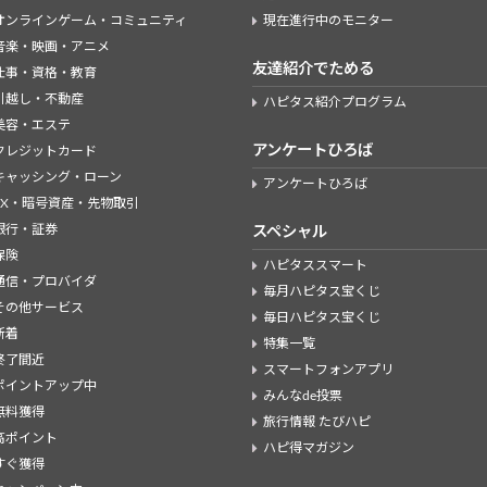
オンラインゲーム・コミュニティ
現在進行中のモニター
音楽・映画・アニメ
友達紹介でためる
仕事・資格・教育
引越し・不動産
ハピタス紹介プログラム
美容・エステ
アンケートひろば
クレジットカード
キャッシング・ローン
アンケートひろば
FX・暗号資産・先物取引
銀行・証券
スペシャル
保険
ハピタススマート
通信・プロバイダ
毎月ハピタス宝くじ
その他サービス
毎日ハピタス宝くじ
新着
特集一覧
終了間近
スマートフォンアプリ
ポイントアップ中
みんなde投票
無料獲得
旅行情報 たびハピ
高ポイント
ハピ得マガジン
すぐ獲得