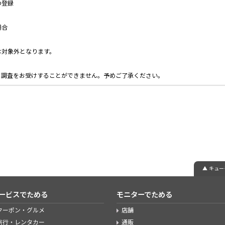
の登録
場合
は対象外となります。
る調査をお受けすることができません。予めご了承ください。
▲ キュ
ービスでためる
モニターでためる
クーポン・グルメ
店舗
旅行・レンタカー
通販