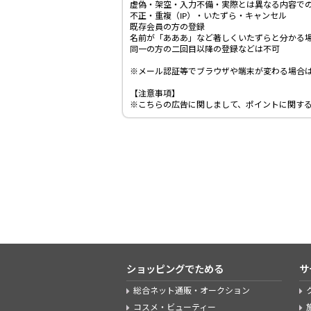
虚偽・架空・入力不備・実際とは異なる内容で
不正・重複（IP）・いたずら・キャンセル
既存会員の方の登録
名前が「あああ」など著しくいたずらと分かる
同一の方の二回目以降の登録などは不可
※メール認証等でブラウザや端末が変わる場合
【注意事項】
※こちらの広告に関しまして、ポイントに関す
ショッピングでためる
サ
総合ネット通販・オークション
コスメ・ビューティー