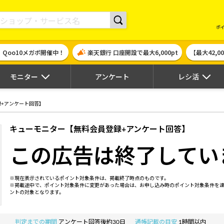
現金やギフト券に交換できるポイントサイト | ハピタス
ポ
！Qoo10メガポ開催中！
楽天銀行 口座開設で最大6,000pt
【最大42,
モニター
アンケート
レシ活
+アンケート回答】
キューモニター【無料会員登録+アンケート回答】
この広告は終了してい
※現在表示されているポイント対象条件は、掲載終了時点のものです。
※掲載途中で、ポイント対象条件に変更があった場合は、お申し込み時のポイント対象条件を
ントの対象となります。
判定までの期間
アンケート回答後約30日
通帳記載の目安
1時間以内