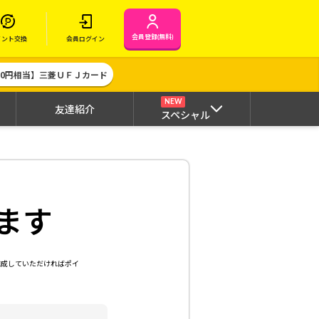
会員登録(無料)
イント交換
会員ログイン
000円相当】三菱ＵＦＪカード
NEW
友達紹介
スペシャル
ます
達成していただければポイ