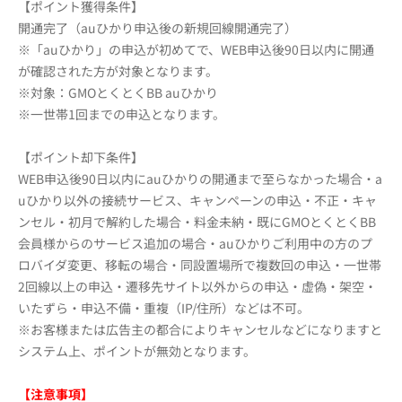
【ポイント獲得条件】
開通完了（auひかり申込後の新規回線開通完了）
※「auひかり」の申込が初めてで、WEB申込後90日以内に開通
が確認された方が対象となります。
※対象：GMOとくとくBB auひかり
※一世帯1回までの申込となります。
【ポイント却下条件】
WEB申込後90日以内にauひかりの開通まで至らなかった場合・a
uひかり以外の接続サービス、キャンペーンの申込・不正・キャ
ンセル・初月で解約した場合・料金未納・既にGMOとくとくBB
会員様からのサービス追加の場合・auひかりご利用中の方のプ
ロバイダ変更、移転の場合・同設置場所で複数回の申込・一世帯
2回線以上の申込・遷移先サイト以外からの申込・虚偽・架空・
いたずら・申込不備・重複（IP/住所）などは不可。
※お客様または広告主の都合によりキャンセルなどになりますと
システム上、ポイントが無効となります。
【注意事項】