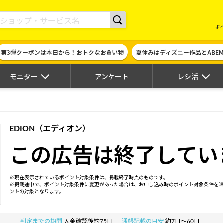
現金やギフト券に交換できるポイントサイト | ハピタス
ポ
第3弾クーポンは本日から！おトクなお買い物
夏休みはディズニー作品とABE
モニター
アンケート
レシ活
EDION（エディオン）
この広告は終了してい
※現在表示されているポイント対象条件は、掲載終了時点のものです。
※掲載途中で、ポイント対象条件に変更があった場合は、お申し込み時のポイント対象条件を
ントの対象となります。
判定までの期間
入金確認後約75日
通帳記載の目安
約7日～60日