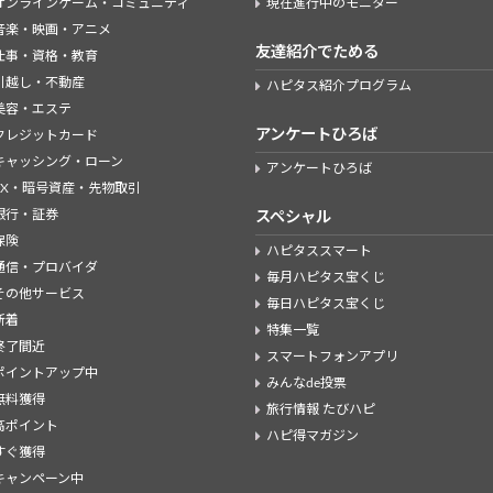
オンラインゲーム・コミュニティ
現在進行中のモニター
音楽・映画・アニメ
友達紹介でためる
仕事・資格・教育
引越し・不動産
ハピタス紹介プログラム
美容・エステ
アンケートひろば
クレジットカード
キャッシング・ローン
アンケートひろば
FX・暗号資産・先物取引
銀行・証券
スペシャル
保険
ハピタススマート
通信・プロバイダ
毎月ハピタス宝くじ
その他サービス
毎日ハピタス宝くじ
新着
特集一覧
終了間近
スマートフォンアプリ
ポイントアップ中
みんなde投票
無料獲得
旅行情報 たびハピ
高ポイント
ハピ得マガジン
すぐ獲得
キャンペーン中