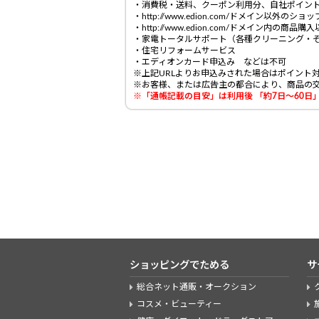
・消費税・送料、クーポン利用分、自社ポイン
・http://www.edion.com/ドメイン以外のシ
・http://www.edion.com/ドメイン内の商
・家電トータルサポート（各種クリーニング・
・住宅リフォームサービス
・エディオンカード申込み などは不可
※上記URLよりお申込みされた場合はポイント
※お客様、または広告主の都合により、商品の
※「通帳記載の目安」は利用後 「約7日～60
ショッピングでためる
サ
総合ネット通販・オークション
コスメ・ビューティー