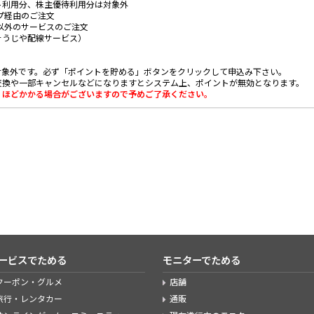
ト利用分、株主優待利用分は対象外
ョップ経由のご注文
品購入以外のサービスのご注文
そうじや配線サービス）
対象外です。必ず「ポイントを貯める」ボタンをクリックして申込み下さい。
交換や一部キャンセルなどになりますとシステム上、ポイントが無効となります。
日」ほどかかる場合がございますので予めご了承ください。
ービスでためる
モニターでためる
クーポン・グルメ
店舗
旅行・レンタカー
通販