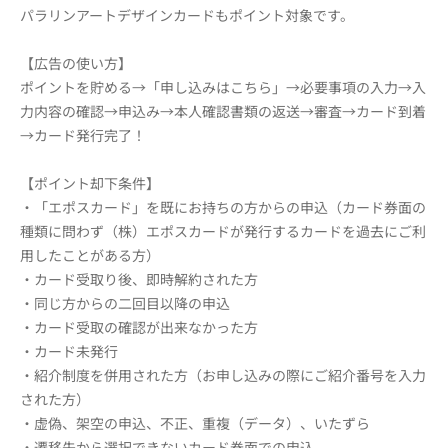
パラリンアートデザインカードもポイント対象です。
【広告の使い方】
ポイントを貯める→「申し込みはこちら」→必要事項の入力→入
力内容の確認→申込み→本人確認書類の返送→審査→カード到着
→カード発行完了！
【ポイント却下条件】
・「エポスカード」を既にお持ちの方からの申込（カード券面の
種類に問わず（株）エポスカードが発行するカードを過去にご利
用したことがある方）
・カード受取り後、即時解約された方
・同じ方からの二回目以降の申込
・カード受取の確認が出来なかった方
・カード未発行
・紹介制度を併用された方（お申し込みの際にご紹介番号を入力
された方）
・虚偽、架空の申込、不正、重複（データ）、いたずら
・遷移先から選択できないカード券面での申込