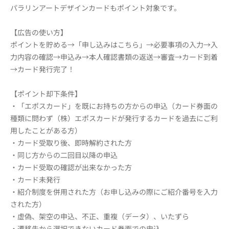
パラリンアートデザインカードもポイント対象です。
【広告の使い方】
ポイントを貯める→「申し込みはこちら」→必要事項の入力→入
力内容の確認→申込み→本人確認書類の返送→審査→カード到着
→カード発行完了！
【ポイント却下条件】
・「エポスカード」を既にお持ちの方からの申込（カード券面の
種類に問わず（株）エポスカードが発行するカードを過去にご利
用したことがある方）
・カード受取り後、即時解約された方
・同じ方からの二回目以降の申込
・カード受取の確認が出来なかった方
・カード未発行
・紹介制度を併用された方（お申し込みの際にご紹介番号を入力
された方）
・虚偽、架空の申込、不正、重複（データ）、いたずら
・遷移先から選択できないカード券面での申込