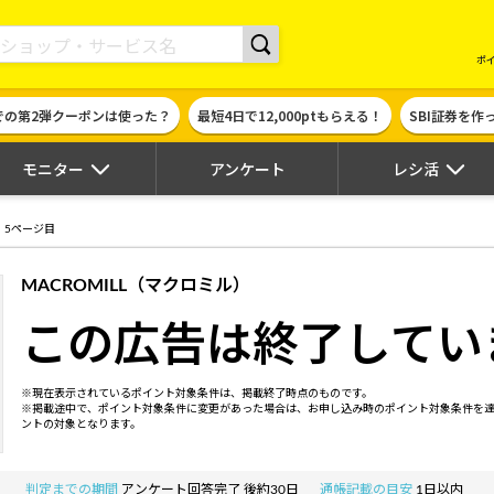
現金やギフト券に交換できるポイントサイト | ハピタス
ポ
での第2弾クーポンは使った？
最短4日で12,000ptもらえる！
SBI証券を
モニター
アンケート
レシ活
5ページ目
MACROMILL（マクロミル）
この広告は終了してい
※現在表示されているポイント対象条件は、掲載終了時点のものです。
※掲載途中で、ポイント対象条件に変更があった場合は、お申し込み時のポイント対象条件を
ントの対象となります。
判定までの期間
アンケート回答完了 後約30日
通帳記載の目安
1日以内