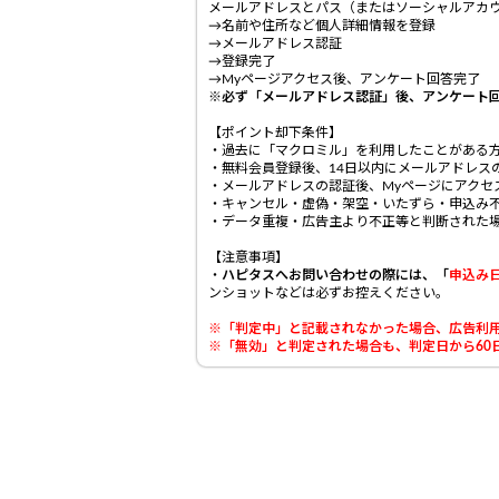
メールアドレスとパス（またはソーシャルアカ
→名前や住所など個人詳細情報を登録
→メールアドレス認証
→登録完了
→Myページアクセス後、アンケート回答完了
※必ず「メールアドレス認証」後、アンケート
【ポイント却下条件】
・過去に「マクロミル」を利用したことがある
・無料会員登録後、14日以内にメールアドレス
・メールアドレスの認証後、Myページにアクセ
・キャンセル・虚偽・架空・いたずら・申込み
・データ重複・広告主より不正等と判断された
【注意事項】
・
ハピタスへお問い合わせの際には、「
申込み
ンショットなどは必ずお控えください。
※「判定中」と記載されなかった場合、広告利用
※「無効」と判定された場合も、判定日から60日