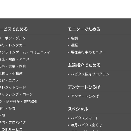
ービスでためる
モニターでためる
クーポン・グルメ
店舗
旅行・レンタカー
通販
オンラインゲーム・コミュニティ
現在進行中のモニター
音楽・映画・アニメ
友達紹介でためる
仕事・資格・教育
引越し・不動産
ハピタス紹介プログラム
美容・エステ
アンケートひろば
クレジットカード
キャッシング・ローン
アンケートひろば
FX・暗号資産・先物取引
銀行・証券
スペシャル
保険
ハピタススマート
通信・プロバイダ
毎月ハピタス宝くじ
その他サービス