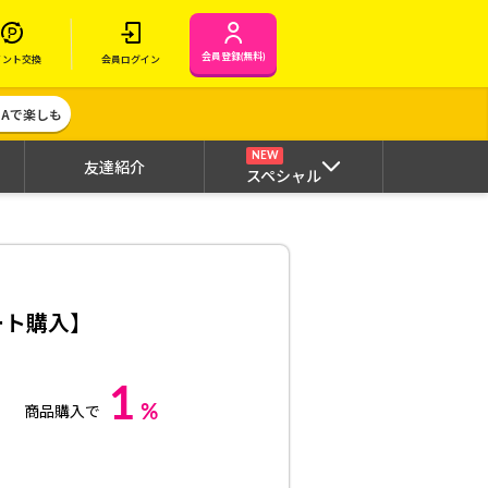
会員登録(無料)
イント交換
会員ログイン
MAで楽しも
NEW
友達紹介
スペシャル
ピート購入】
1
%
商品購入で