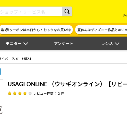
現金やギフト券に交換できるポイントサイト | ハピタス
ポ
第3弾クーポンは本日から！おトクなお買い物
夏休みはディズニー作品とABE
モニター
アンケート
レシ活
ギオンライン）【リピート購入】
USAGI ONLINE （ウサギオンライン）【リ
レビュー件数： 2 件