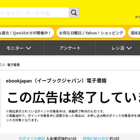
現金やギフト券に交換できるポイントサイト | ハピタス
ポ
%還元！Qoo10メガポ開催中！
お得な日曜日♪Yahoo！ショッピング
週末
モニター
アンケート
レシ活
ャパン）電子書籍
ebookjapan（イーブックジャパン）電子書籍
この広告は終了してい
※現在表示されているポイント対象条件は、掲載終了時点のものです。
※掲載途中で、ポイント対象条件に変更があった場合は、お申し込み時のポイント対象条件を
ントの対象となります。
判定までの期間
入金確認後約45日
通帳記載の目安
約3日