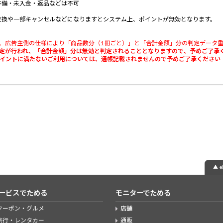
不備・未入金・返品などは不可
交換や一部キャンセルなどになりますとシステム上、ポイントが無効となります。
、広告主側の仕様により「商品数分（1冊ごと）」と「合計金額」分の判定データ
判定が行われ、「合計金額」分は無効と判定されることとなりますので、予めご了承
ポイントに満たないご利用については、通帳記載されませんので予めご了承ください
▲ 
ービスでためる
モニターでためる
クーポン・グルメ
店舗
旅行・レンタカー
通販