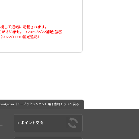
重複して通帳に記載されます。
くださいませ。
（2022/2/22補足追記）
（2022/11/10補足追記）
ebookjapan（イーブックジャパン）電子書籍トップへ戻る
ポイント交換