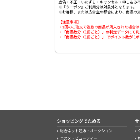
虚偽・不正・いたずら・キャンセル・申し込み
※『クーポン』ご利用分は対象外となります。
※お客様、または広告主の都合により、商品の
【注意事項】
・1回のご注文で複数の商品が購入された場合は
・
「商品数分（1冊ごと）」の判定データにて
・
「商品数分（1冊ごと）」
でポイント数が
1
ショッピングでためる
サ
総合ネット通販・オークション
コスメ・ビューティー