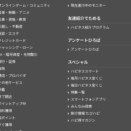
オンラインゲーム・コミュニティ
現在進行中のモニター
音楽・映画・アニメ
友達紹介でためる
仕事・資格・教育
引越し・不動産
ハピタス紹介プログラム
美容・エステ
アンケートひろば
クレジットカード
キャッシング・ローン
アンケートひろば
FX・暗号資産・先物取引
銀行・証券
スペシャル
保険
ハピタススマート
通信・プロバイダ
毎月ハピタス宝くじ
その他サービス
毎日ハピタス宝くじ
新着
特集一覧
終了間近
スマートフォンアプリ
ポイントアップ中
みんなde投票
無料獲得
旅行情報 たびハピ
高ポイント
ハピ得マガジン
すぐ獲得