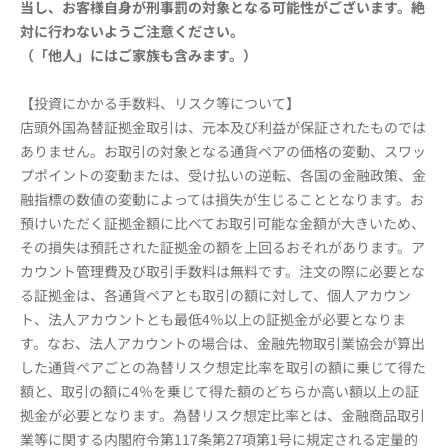
当し、お客様自身が刑事罰の対象となる可能性がございます。絶
対に行わないようご注意ください。
（「他人」にはご家族も含みます。）
【投資にかかる手数料、リスク等について】
店頭外国為替証拠金取引は、元本及び利益が保証されたものでは
ありません。お取引の対象となる通貨ペアの価格の変動、スワッ
プポイントの変動または、受け払いの逆転、各国の金融政策、金
融指標の数値の変動によっては損失が生じることとなります。お
預けいただく証拠金額に比べてお取引可能な金額が大きいため、
その損失は預託された証拠金の額を上回るおそれがあります。ア
カウント管理費及び取引手数料は無料です。注文の際に必要とな
る証拠金は、各通貨ペアとも取引の額に対して、個人アカウン
ト、法人アカウントとも最低4％以上の証拠金が必要となりま
す。なお、法人アカウントの場合は、金融先物取引業協会が算出
した通貨ペアごとの為替リスク想定比率を取引の額に乗じて得た
額と、取引の額に4％を乗じて得た額のどちらか高い額以上の証
拠金が必要となります。為替リスク想定比率とは、金融商品取引
業等に関する内閣府令第117条第27項第1号に規定される定量的