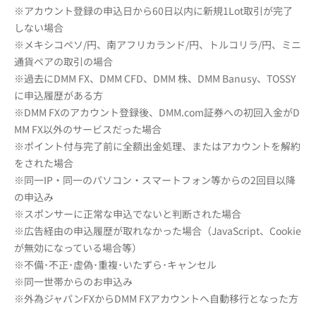
※アカウント登録の申込日から60日以内に新規1Lot取引が完了
しない場合
※メキシコペソ/円、南アフリカランド/円、トルコリラ/円、ミニ
通貨ペアの取引の場合
※過去にDMM FX、DMM CFD、DMM 株、DMM Banusy、TOSSY
に申込履歴がある方
※DMM FXのアカウント登録後、DMM.com証券への初回入金がD
MM FX以外のサービスだった場合
※ポイント付与完了前に全額出金処理、またはアカウントを解約
をされた場合
※同一IP・同一のパソコン・スマートフォン等からの2回目以降
の申込み
※スポンサーに正常な申込でないと判断された場合
※広告経由の申込履歴が取れなかった場合（JavaScript、Cookie
が無効になっている場合等）
※不備･不正･虚偽･重複･いたずら･キャンセル
※同一世帯からのお申込み
※外為ジャパンFXからDMM FXアカウントへ自動移行となった方