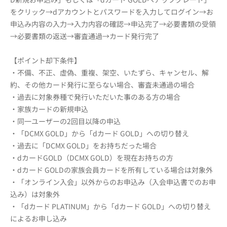
をクリック→dアカウントとパスワードを入力してログイン→お
申込み内容の入力→入力内容の確認→申込完了→必要書類の受領
→必要書類の返送→審査通過→カード発行完了
【ポイント却下条件】
・不備、不正、虚偽、重複、架空、いたずら、キャンセル、解
約、その他カード発行に至らない場合、審査未通過の場合
・過去に対象券種で発行いただいた事のある方の場合
・家族カードの新規申込
・同一ユーザーの2回目以降の申込
・「DCMX GOLD」から「dカード GOLD」への切り替え
・過去に「DCMX GOLD」をお持ちだった場合
・dカードGOLD（DCMX GOLD）を現在お持ちの方
・dカード GOLDの家族会員カードを所有している場合は対象外
・「オンライン入会」以外からのお申込み（入会申込書でのお申
込み）は対象外
・「dカード PLATINUM」から「dカード GOLD」への切り替え
によるお申し込み