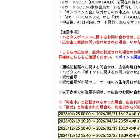
・dカードGOLD（DCMX GOLD）を現在お持
・dカード GOLDの家族会員カードを所有して
・「オンライン入会」以外からのお申込み（入
・「dカード PLATINUM」から「dカード G
・申込後、45日以内にカード発行に至らなかっ
【注意事項】
・ハピタスポイントに関するお問い合わせは、
・広告主に直接お問い合わせされた場合、いか
・こちらの広告は、無効と判定された場合のお問い合
詳細はこちらをご確認ください。＜
ポイント調
・通帳記載漏れに関する問合せは、
広告利用日か
・ハピタスへ『ポイントに関するお問い合わせ
・受付番号
※受付番号が不明のユーザー様のみ生年月日が
※以下赤字での注意事項は、本広告のお問い合
※「判定中」と記載されなかった場合、広告利用
※「無効」と判定された場合も、判定日から60日
2026/04/25 00:00 〜 2026/05/21 16:
2026/02/19 10:20 〜 2026/04/24 23:
2025/12/25 18:40 〜 2026/02/19 10:
2024/12/12 15:40 〜 2025/12/25 18: