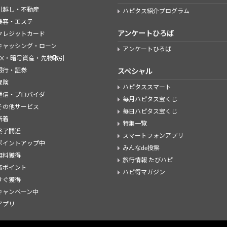
引越し・不動産
ハピタス紹介プログラム
美容・エステ
アンケートひろば
クレジットカード
キャッシング・ローン
アンケートひろば
FX・暗号資産・先物取引
銀行・証券
スペシャル
保険
ハピタススマート
通信・プロバイダ
毎月ハピタス宝くじ
その他サービス
毎日ハピタス宝くじ
新着
特集一覧
終了間近
スマートフォンアプリ
ポイントアップ中
みんなde投票
無料獲得
旅行情報 たびハピ
高ポイント
ハピ得マガジン
すぐ獲得
キャンペーン中
アプリ