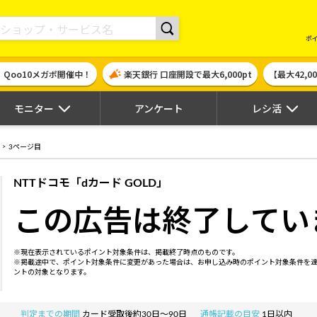
現金やギフト券に交換できるポイントサイト | ハピタス
ポ
！Qoo10メガポ開催中！
楽天銀行 口座開設で最大6,000pt
【最大42,
モニター
アンケート
レシ活
3ページ目
NTTドコモ「dカード GOLD」
この広告は終了してい
※現在表示されているポイント対象条件は、掲載終了時点のものです。
※掲載途中で、ポイント対象条件に変更があった場合は、お申し込み時のポイント対象条件を
ントの対象となります。
判定までの期間
カード受取後約30日～90日
通帳記載の目安
1日以内