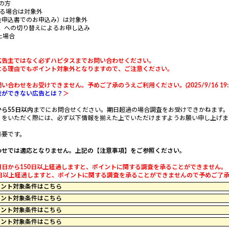
ちの方
いる場合は対象外
会申込書でのお申込み）は対象外
OLD」への切り替えによるお申し込み
た場合
広告主ではなく必ずハピタスまでお問い合わせください。
なる理由でもポイント対象外となりますので、ご注意ください。
わせをお受けできません。予めご了承のうえご利用ください。(2025/9/16 19:3
査ができない広告とは？
＞
ら55日以内
までにお問合せください。期日超過の場合調査をお受けできかねます。予めご了承
』をいただく際には、必ず以下情報を揃えた上でいただけますようお願い申し上げま
必要です。
わせでは適応となりません。上記の【注意事項】をご参照ください。
日から150日以上経過しますと、ポイントに関する調査を承ることができません。
以上経過しますと、ポイントに関する調査を承ることができませんので予めご了承くだ
17 のポイント対象条件はこちら
59 のポイント対象条件はこちら
19 のポイント対象条件はこちら
39 のポイント対象条件はこちら