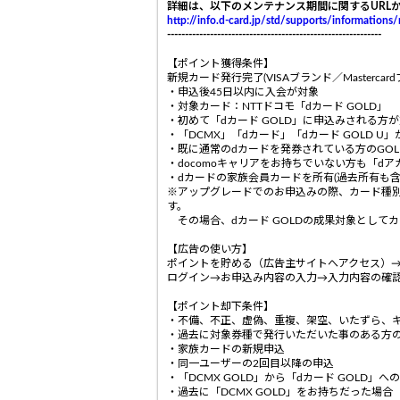
詳細は、以下のメンテナンス期間に関するURL
http://info.d-card.jp/std/supports/informations
------------------------------------------------------------
【ポイント獲得条件】
新規カード発行完了(VISAブランド／Masterca
・申込後45日以内に入会が対象
・対象カード：NTTドコモ「dカード GOLD」
・初めて「dカード GOLD」に申込みされる方
・「DCMX」「dカード」「dカード GOLD 
・既に通常のdカードを発券されている方のGO
・docomoキャリアをお持ちでいない方も「d
・dカードの家族会員カードを所有(過去所有も含
※アップグレードでのお申込みの際、カード種別
す。
その場合、dカード GOLDの成果対象として
【広告の使い方】
ポイントを貯める（広告主サイトへアクセス）→「
ログイン→お申込み内容の入力→入力内容の確
【ポイント却下条件】
・不備、不正、虚偽、重複、架空、いたずら、
・過去に対象券種で発行いただいた事のある方
・家族カードの新規申込
・同一ユーザーの2回目以降の申込
・「DCMX GOLD」から「dカード GOLD」へ
・過去に「DCMX GOLD」をお持ちだった場合