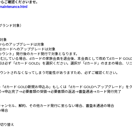
からご確認くださいませ。
/maintenance.html
rdブランド対象）
が対象
U」からのアップグレードは対象
LDカードへのアップグレードは対象
アカウント」発行後のカード発行で対象となります。
む)している場合、dカードの家族会員を退会後、本会員として改めてdカード GOL
は必ず「dカード GOLD」を選択ください。選択が「dカード」のままの場合、リ
カウントされなくなってしまう可能性がありますため、必ずご確認ください。
dカード GOLD新規お申込み」もしくは「dカード GOLDへアップグレード」
認→申込完了→必要書類の受領→必要書類の返送→審査通過→カード発行完了
キャンセル、解約、その他カード発行に至らない場合、審査未通過の場合
の場合
の切り替え