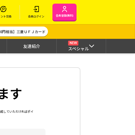
会員登録(無料)
イント交換
会員ログイン
000円相当】三菱ＵＦＪカード
NEW
友達紹介
スペシャル
ます
達成していただければポイ