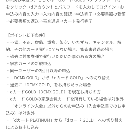
をクリック→dアカウントとパスワードを入力してログイン→お
申込み内容の入力→入力内容の確認→申込完了→必要書類の受領
→必要書類の返送→審査通過→カード発行完了
【ポイント却下条件】
・不備、不正、虚偽、重複、架空、いたずら、キャンセル、解
約、その他カード発行に至らない場合、審査未通過の場合
・過去に対象券種で発行いただいた事のある方の場合
・家族カードの新規申込
・同一ユーザーの2回目以降の申込
・「DCMX GOLD」から「dカード GOLD」への切り替え
・過去に「DCMX GOLD」をお持ちだった場合
・dカードGOLD（DCMX GOLD）を現在お持ちの方
・dカード GOLDの家族会員カードを所有している場合は対象外
・「オンライン入会」以外からのお申込み（入会申込書でのお申
込み）は対象外
・「dカード PLATINUM」から「dカード GOLD」への切り替え
によるお申し込み