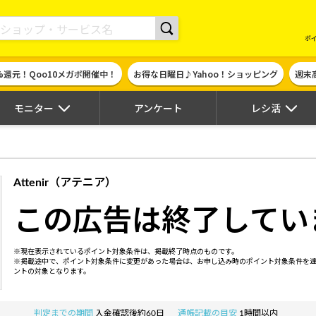
現金やギフト券に交換できるポイントサイト | ハピタス
ポ
%還元！Qoo10メガポ開催中！
お得な日曜日♪Yahoo！ショッピング
週末
モニター
アンケート
レシ活
Attenir（アテニア）
この広告は終了してい
※現在表示されているポイント対象条件は、掲載終了時点のものです。
※掲載途中で、ポイント対象条件に変更があった場合は、お申し込み時のポイント対象条件を
ントの対象となります。
判定までの期間
入金確認後約60日
通帳記載の目安
1時間以内