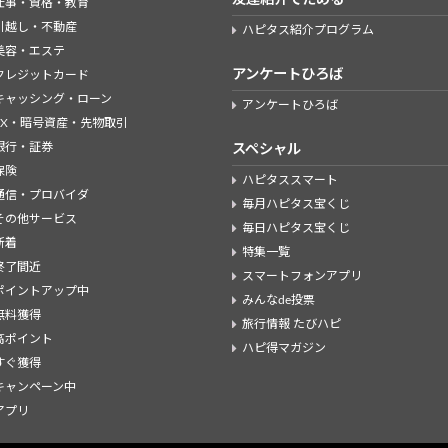
仕事・資格・教育
引越し・不動産
ハピタス紹介プログラム
美容・エステ
アンケートひろば
クレジットカード
キャッシング・ローン
アンケートひろば
FX・暗号資産・先物取引
銀行・証券
スペシャル
保険
ハピタススマート
通信・プロバイダ
毎月ハピタス宝くじ
その他サービス
毎日ハピタス宝くじ
新着
特集一覧
終了間近
スマートフォンアプリ
ポイントアップ中
みんなde投票
無料獲得
旅行情報 たびハピ
高ポイント
ハピ得マガジン
すぐ獲得
キャンペーン中
アプリ