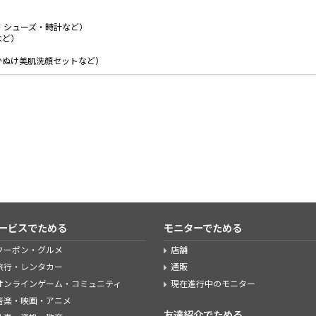
・シューズ・時計など）
など）
）
かぬけ美肌洗顔セットなど）
ービスでためる
モニターでためる
クーポン・グルメ
店舗
旅行・レンタカー
通販
オンラインゲーム・コミュニティ
現在進行中のモニター
音楽・映画・アニメ
友達紹介でためる