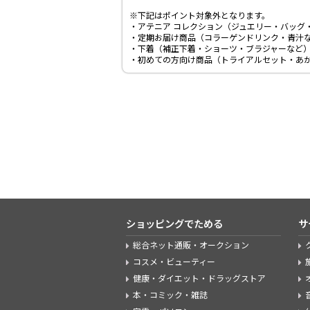
※下記はポイント対象外となります。
・アテニア コレクション（ジュエリー・バッグ
・定期お届け商品（コラーゲンドリンク・青汁
・下着（補正下着・ショーツ・ブラジャーなど
・初めての方向け商品（トライアルセット・あ
ショッピングでためる
サ
総合ネット通販・オークション
コスメ・ビューティー
健康・ダイエット・ドラッグストア
本・コミック・雑誌