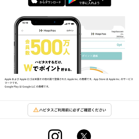
Apple および Apple ロゴは米国その他の国で登録された Apple Inc. の商標です。App Store は Apple Inc. のサービス
マークです。
Google Play は Google LLC の商標です。
ハピタスご利用前に必ずご確認ください