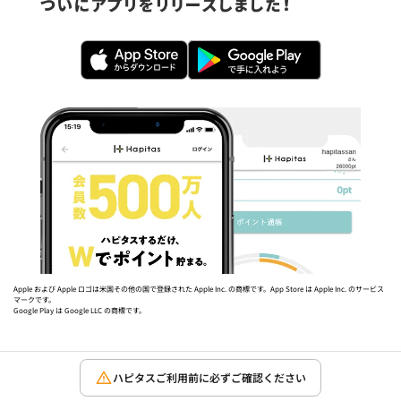
Apple および Apple ロゴは米国その他の国で登録された Apple Inc. の商標です。App Store は Apple Inc. のサービス
マークです。
Google Play は Google LLC の商標です。
ハピタスご利用前に必ずご確認ください