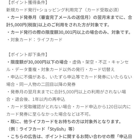
【ポイント獲得条件】
新規カード発行+ショッピング利用完了（カード受取必須）
・カード発券月（審査完了メールの送信月）の翌月末までに、合
計5,000円(税抜)以上のご利用をされた方が対象です。
・
カード発行の際の限度額30,001円以上の場合のみ、
対象です。
・対象カード：ライフカード
【ポイント却下条件】
・限度額が
30,000円以下の
場合
・虚偽・架空・不正・キャンセ
ル・データ重複・対象カード以外の発行・カード切替え
・申込に不備がある、いたずら申込等でカード発券にいたらない
場合・同一人物の二回目以降の発券
・発券月の翌月末までに合計5,000円以上の利用がされない場
合・退会後、1年以内の再申込
・カード受取確認がとれない場合・カード申込から120日以内に
カード発券に至らなかった場合などは不可。
・既に、他ライフカードをお持ちの方は対象外となります。
（例：ライフカード「Stylish」等）
・こちらの広告は、ポイントに関するお問い合わせの際
「申込日