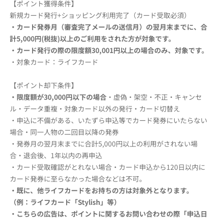
【ポイント獲得条件】
新規カード発行+ショッピング利用完了（カード受取必須）
・カード発券月（審査完了メールの送信月）の翌月末までに、合
計5,000円(税抜)以上のご利用をされた方が対象です。
・
カード発行の際の限度額30,001円以上の場合のみ、
対象です。
・対象カード：ライフカード
【ポイント却下条件】
・限度額が
30,000円以下の
場合
・虚偽・架空・不正・キャンセ
ル・データ重複・対象カード以外の発行・カード切替え
・申込に不備がある、いたずら申込等でカード発券にいたらない
場合・同一人物の二回目以降の発券
・発券月の翌月末までに合計5,000円以上の利用がされない場
合・退会後、1年以内の再申込
・カード受取確認がとれない場合・カード申込から120日以内に
カード発券に至らなかった場合などは不可。
・既に、他ライフカードをお持ちの方は対象外となります。
（例：ライフカード「Stylish」等）
・こちらの広告は、ポイントに関するお問い合わせの際
「申込日