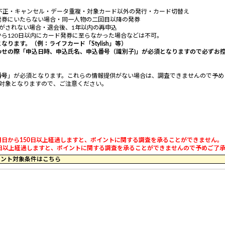
不正・キャンセル・データ重複・対象カード以外の発行・カード切替え
発券にいたらない場合・同一人物の二回目以降の発券
用がされない場合・退会後、1年以内の再申込
ら120日以内にカード発券に至らなかった場合などは不可。
ります。（例：ライフカード「Stylish」等）
わせの際
「申込日時、申込氏名、申込番号（識別子)」が必須となりますので必ずお
番号
」が必須となります。これらの情報提供がない場合は、調査できませんので予め
対象となりますので、ご注意ください。
日から150日以上経過しますと、ポイントに関する調査を承ることができません。
以上経過しますと、ポイントに関する調査を承ることができませんので予めご了承くだ
59 のポイント対象条件はこちら