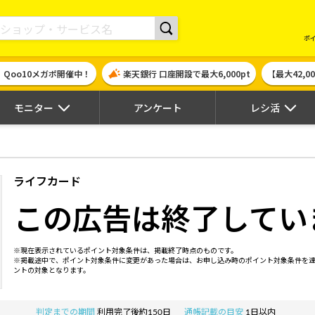
現金やギフト券に交換できるポイントサイト | ハピタス
ポ
！Qoo10メガポ開催中！
楽天銀行 口座開設で最大6,000pt
【最大42,
モニター
アンケート
レシ活
ライフカード
この広告は終了してい
※現在表示されているポイント対象条件は、掲載終了時点のものです。
※掲載途中で、ポイント対象条件に変更があった場合は、お申し込み時のポイント対象条件を
ントの対象となります。
判定までの期間
利用完了後約150日
通帳記載の目安
1日以内