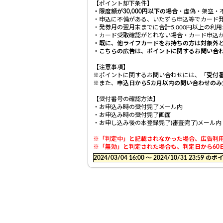
【ポイント却下条件】
・限度額が
30,000円以下の
場合
・虚偽・架空・
・申込に不備がある、いたずら申込等でカード
・発券月の翌月末までに合計5,000円以上の利
・カード受取確認がとれない場合・カード申込か
・既に、他ライフカードをお持ちの方は対象外とな
・こちらの広告は、ポイントに関するお問い合
【注意事項】
※ポイントに関するお問い合わせには、「
受付
※また、
申込日から5カ月以内
の問い合わせのみ
【受付番号の確認方法】
・お申込み時の受付完了メール内
・お申込み時の受付完了画面
・お申し込み後の本登録完了(審査完了)メール内
※「判定中」と記載されなかった場合、広告利用
※「無効」と判定された場合も、判定日から60日
2024/03/04 16:00 〜 2024/10/31 23: