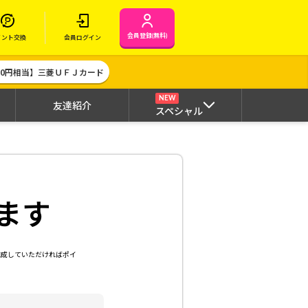
会員登録(無料)
イント交換
会員ログイン
000円相当】三菱ＵＦＪカード
NEW
友達紹介
スペシャル
ます
達成していただければポイ