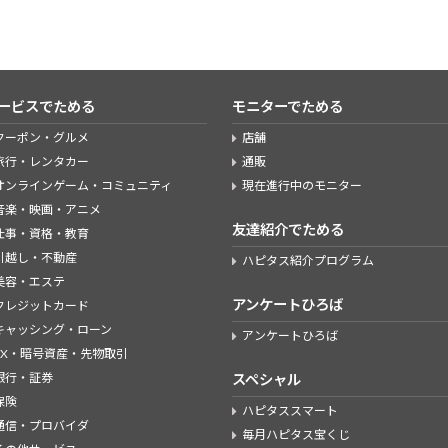
ービスでためる
モニターでためる
クーポン・グルメ
店舗
旅行・レンタカー
通販
オンラインゲーム・コミュニティ
現在進行中のモニター
音楽・映画・アニメ
友達紹介でためる
仕事・資格・教育
引越し・不動産
ハピタス紹介プログラム
美容・エステ
アンケートひろば
クレジットカード
キャッシング・ローン
アンケートひろば
FX・暗号資産・先物取引
銀行・証券
スペシャル
保険
ハピタススマート
通信・プロバイダ
毎月ハピタス宝くじ