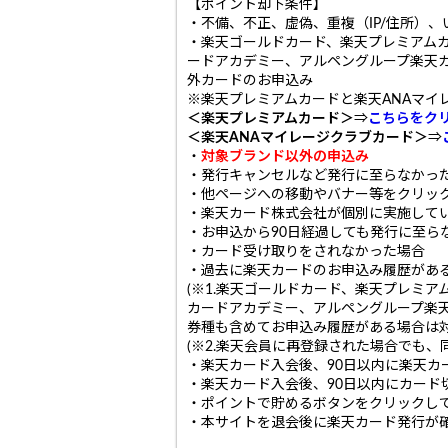
【ポイント却下条件】
・不備、不正、虚偽、重複（IP/住所）
・楽天ゴールドカード、楽天プレミアムカ
ードアカデミー、アルペングループ楽天
外カードのお申込み
※楽天プレミアムカードと楽天ANAマイ
＜楽天プレミアムカード＞
⇒
こちらをク
＜楽天ANAマイレージクラブカード＞
⇒
・
対象ブランド以外の申込み
・発行キャンセルなど発行に至らなかっ
・他ページへの移動やバナー等をクリッ
・楽天カード株式会社が個別に実施して
・お申込から90日経過しても発行に至ら
・カード受け取りをされなかった場合
・過去に楽天カードのお申込み履歴があ
(※1.楽天ゴールドカード、楽天プレミ
カードアカデミー、アルペングループ楽
券種も含めてお申込み履歴がある場合は対
(※2.楽天会員に再登録された場合でも、
・楽天カード入会後、90日以内に楽天カ
・楽天カード入会後、90日以内にカード
・ポイントで貯めるボタンをクリックし
・本サイトを退会後に楽天カード発行が