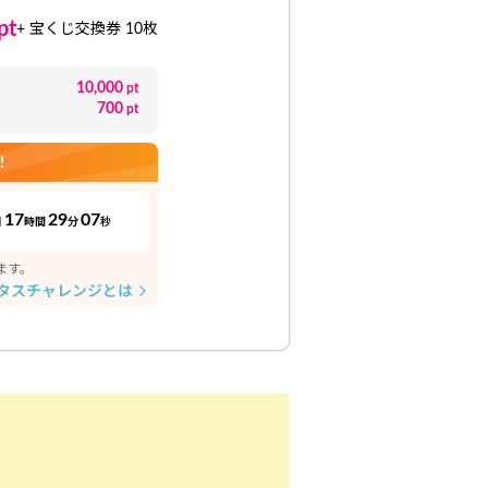
pt
+ 宝くじ交換券 10枚
10,000
pt
700
pt
！
17
29
06
日
時間
分
秒
ます。
タスチャレンジとは
arrow_forward_ios