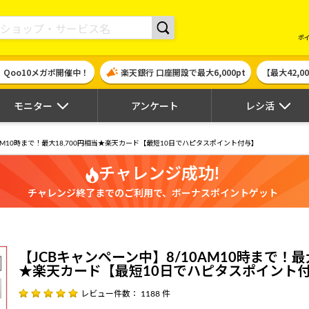
現金やギフト券に交換できるポイントサイト | ハピタス
ポ
！Qoo10メガポ開催中！
楽天銀行 口座開設で最大6,000pt
【最大42,
モニター
アンケート
レシ活
0AM10時まで！最大18,700円相当★楽天カード【最短10日でハピタスポイント付与】
チャレンジ成功!
チャレンジ終了までのご利用で、ボーナスポイントゲット
【JCBキャンペーン中】8/10AM10時まで！最大
★楽天カード【最短10日でハピタスポイント
レビュー件数： 1188 件