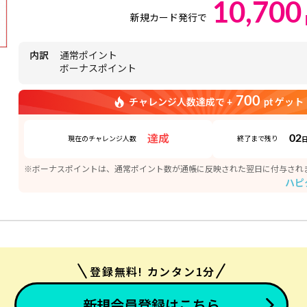
10,700
新規カード発行で
内訳
通常ポイント
ボーナスポイント
700
チャレンジ人数達成で +
pt ゲット
02
達成
現在のチャレンジ人数
終了まで残り
※ボーナスポイントは、通常ポイント数が通帳に反映された翌日に付与され
ハピ
登録無料! カンタン1分
新規会員登録はこちら