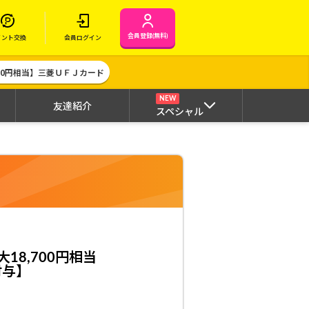
会員登録(無料)
イント交換
会員ログイン
000円相当】三菱ＵＦＪカード
NEW
友達紹介
スペシャル
18,700円相当
付与】