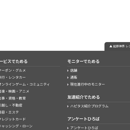
▲ 起原神界 
ービスでためる
モニターでためる
クーポン・グルメ
店舗
旅行・レンタカー
通販
オンラインゲーム・コミュニティ
現在進行中のモニター
音楽・映画・アニメ
友達紹介でためる
仕事・資格・教育
引越し・不動産
ハピタス紹介プログラム
美容・エステ
アンケートひろば
クレジットカード
キャッシング・ローン
アンケートひろば