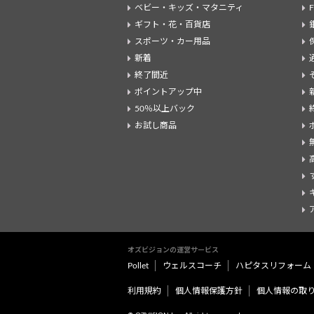
ベビー・キッズ・マタニティ
ギフト・花・百貨店
スポーツ・カー用品
新着
終了間近
ポイントアップ中
50％以上バック
お試し商品
オズビジョンの運営サービス
Pollet
ウェルスコーチ
ハピタスリフォーム
利用規約
個人情報保護方針
個人情報の取