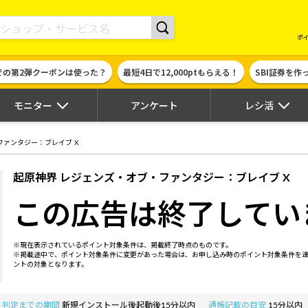
現金やギフト券に交換できるポイントサイト | ハピタス
ポ
での第2弾クーポンは使った？
最短4日で12,000ptもらえる！
SBI証券を
モニター
アンケート
レシ活
ファンタジー：ブレイブ X
起原神界 レジェンズ・オブ・ファンタジー：ブレイブ X
この広告は終了してい
※現在表示されているポイント対象条件は、掲載終了時点のものです。
※掲載途中で、ポイント対象条件に変更があった場合は、お申し込み時のポイント対象条件を
ントの対象となります。
判定までの期間
新規インストール後起動後15分以内
通帳記載の目安
15分以内