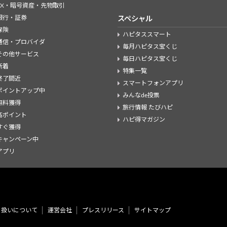
FX・暗号資産・先物取引
銀行・証券
スペシャル
保険
ハピタススマート
通信・プロバイダ
毎月ハピタス宝くじ
その他サービス
毎日ハピタス宝くじ
新着
特集一覧
終了間近
スマートフォンアプリ
ポイントアップ中
みんなde投票
無料獲得
旅行情報 たびハピ
高ポイント
ハピ得マガジン
すぐ獲得
キャンペーン中
アプリ
り扱いについて
運営会社
プレスリリース
サイトマップ