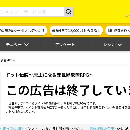
現金やギフト券に交換できるポイントサイト | ハピタス
ポ
での第2弾クーポンは使った？
最短4日で12,000ptもらえる！
SBI証券を
モニター
アンケート
レシ活
放置RPG～
ドット伝説～魔王になる異世界放置RPG～
この広告は終了してい
※現在表示されているポイント対象条件は、掲載終了時点のものです。
※掲載途中で、ポイント対象条件に変更があった場合は、お申し込み時のポイント対象条件を
ントの対象となります。
判定までの期間
インストール後、条件達成後15分以内
通帳記載の目安
15分以内