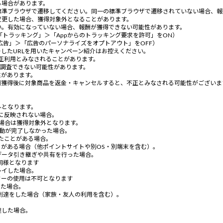
る場合があります。
標準ブラウザで遷移してください。同一の標準ブラウザで遷移されていない場合、報
変更した場合、獲得対象外となることがあります。
い。有効になっていない場合、報酬が獲得できない可能性があります。
「トラッキング」＞「Appからのトラッキング要求を許可」をON）
」＞「広告」＞「広告のパーソナライズをオプトアウト」をOFF）
ーしたURLを用いたキャンペーン紹介はお控えください。
不正利用とみなされることがあります。
、調査できない可能性があります。
性があります。
酬獲得後に対象商品を返金・キャンセルすると、不正とみなされる可能性がございま
外となります。
に反映されない場合。
場合は獲得対象外となります。
動が完了しなかった場合。
たことがある場合。
がある場合（他ポイントサイトや別OS・別端末を含む）。
データ引き継ぎや共有を行った場合。
同様となります
レイした場合。
ーの使用は不可となります
した場合。
件到達をした場合（家族・友人の利用を含む）。
。
達した場合。