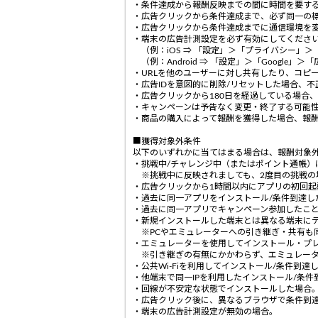
・条件達成から報酬反映までの間に時間を要す
・広告クリックから条件達成まで、必ず同一の
・広告クリックから条件達成までに通信環境を
・端末の広告計測設定を必ず有効にしてくださ
（例：iOS ⇒ 「設定」＞「プライバシー」＞
（例：Android ⇒ 「設定」＞「Google
・URLを他のユーザーに対し共有したり、コピ
・広告IDを意図的に削除/リセットした場合、
・広告クリックから180日を経過している場合
・キャンペーンは予告なく変更・終了する可能
・商品の購入によって報酬を獲得した場合、報
■獲得対象外条件
以下のいずれかに当てはまる場合は、報酬対象
・挑戦中/チャレンジ中（またはポイント通帳）
※挑戦中に反映されましても、2度目の挑戦の
・広告クリックから1時間以内にアプリの初回起
・過去に同一アプリをインストール/条件到達し
・過去に同一アプリでキャンペーン参加したこと
・新規インストールした端末とは異なる端末に
※PCやエミュレーターへの引き継ぎ・共有も
・エミュレーターを使用してインストール・プ
※引き継ぎの有無にかかわらず、エミュレータ
・公共Wi-Fiを利用してインストール/条件到達
・他端末で同一IPを利用したインストール/条
・回線が不安定な状態でインストールした場合
・広告クリック後に、異なるブラウザで条件到
・端末の広告計測設定が無効の場合。