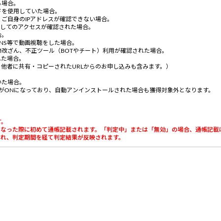
る場合。
ドを使用していた場合。
、ご自身のIPアドレスが確認できない場合。
用してのアクセスが確認された場合。
合。
NS等で動画視聴をした場合。
改ざん、不正ツール（BOTやチート）利用が確認された場合。
れた場合。
、他者に共有・コピーされたURLからのお申し込みも含みます。）
。
いた場合。
定がONになっており、自動アンインストールされた場合も獲得対象外となります。
。
す。
」になった際に初めて通帳記載されます。「判定中」または「無効」の場合、通帳記載
載され、判定期間を経て判定結果が反映されます。