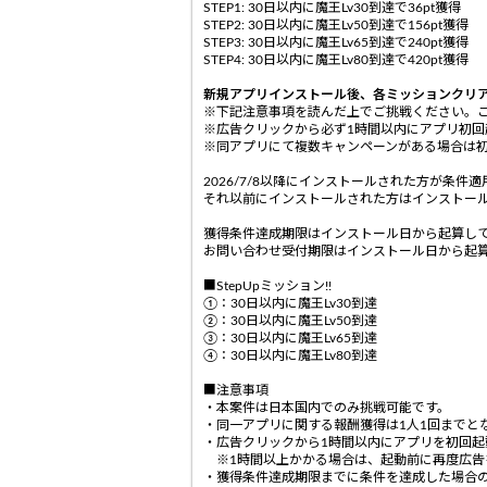
STEP1: 30日以内に魔王Lv30到達で36pt獲得
STEP2: 30日以内に魔王Lv50到達で156pt獲得
STEP3: 30日以内に魔王Lv65到達で240pt獲得
STEP4: 30日以内に魔王Lv80到達で420pt獲得
新規アプリインストール後、各ミッションクリ
※下記注意事項を読んだ上でご挑戦ください。
※広告クリックから必ず1時間以内にアプリ初回
※同アプリにて複数キャンペーンがある場合は
2026/7/8以降にインストールされた方が条件
それ以前にインストールされた方はインストー
獲得条件達成期限はインストール日から起算して
お問い合わせ受付期限はインストール日から起算
■StepUpミッション!!
①：30日以内に魔王Lv30到達
②：30日以内に魔王Lv50到達
③：30日以内に魔王Lv65到達
④：30日以内に魔王Lv80到達
■注意事項
・本案件は日本国内でのみ挑戦可能です。
・同一アプリに関する報酬獲得は1人1回までと
・広告クリックから1時間以内にアプリを初回起
※1時間以上かかる場合は、起動前に再度広告
・獲得条件達成期限までに条件を達成した場合