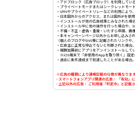
・アドブロック（広告ブロック）を利用してい
・プライベートモードまたはシークレットモー
・VPNやプライベートリレーなどの利用により
・日本国外からのアクセス、または国外IPを使
・インストールが他の広告成果とみなされた場
・インストール中に他の操作を行った場合や、S
・不備・不正・虚偽・重複・いたずら申請、画像
・本キャンペーンページ以外からお申し込みさ
（個人のブログやSNS等に記載されたリンクや
・広告主に正常な申込でないと判断された場合
・報酬加算前にアプリをアンインストールして
※iOS端末で「非使用のAppを取り除く」設
・過去に条件達成まで到達したことがある場合
※広告の種類により通帳記載の仕様が異なりま
- スマートフォンアプリ関連の広告： 「有効
- 上記以外の広告： ご利用後「判定中」と記