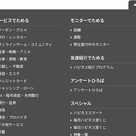
ービスでためる
モニターでためる
クーポン・グルメ
店舗
旅行・レンタカー
通販
オンラインゲーム・コミュニティ
現在進行中のモニター
音楽・映画・アニメ
友達紹介でためる
仕事・資格・教育
引越し・不動産
ハピタス紹介プログラム
美容・エステ
アンケートひろば
クレジットカード
キャッシング・ローン
アンケートひろば
FX・暗号資産・先物取引
銀行・証券
スペシャル
保険
ハピタススマート
通信・プロバイダ
毎月ハピタス宝くじ
その他サービス
毎日ハピタス宝くじ
新着
特集一覧