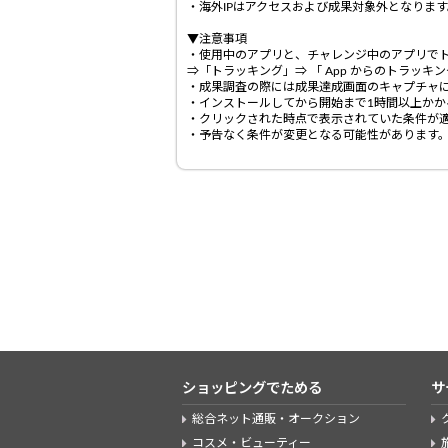
・海外IPはアクセスおよび成果対象外となります
▼注意事項
・使用中のアプリと、チャレンジ中のアプリでト
⇒「トラッキング」⇒ 「 App からのトラッキ
・成果調査の際には成果達成画面のキャプチャに
・インストールしてから開始まで1時間以上か
・クリックされた時点で表示されていた条件が
・予告なく条件が変更となる可能性があります
ショッピングでためる
サ
総合ネット通販・オークション
コスメ・ビューティー