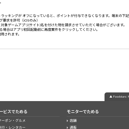
。
ラッキングが オフになっていると、ポイントが付与できなくなります。端末の下記
ング要求を許可（iOSのみ）
対象ゲームアプリ(サイト)名を付けた物を請求させていただく場合がございます。
かる場合はアプリ初回起動前に再度案件をクリックしてください。
適用されます。
。
▲ Foodsta
ービスでためる
モニターでためる
クーポン・グルメ
店舗
旅行・レンタカー
通販