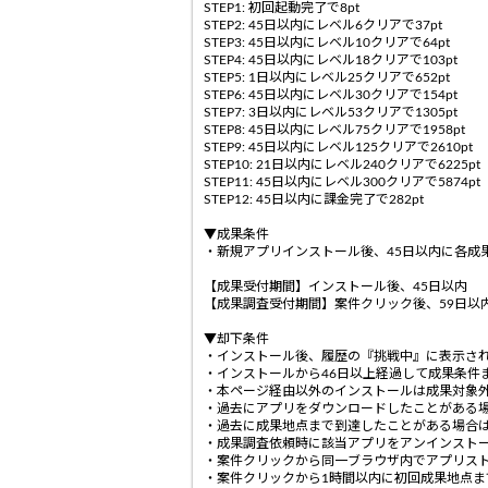
STEP1: 初回起動完了で8pt
STEP2: 45日以内にレベル6クリアで37pt
STEP3: 45日以内にレベル10クリアで64pt
STEP4: 45日以内にレベル18クリアで103pt
STEP5: 1日以内にレベル25クリアで652pt
STEP6: 45日以内にレベル30クリアで154pt
STEP7: 3日以内にレベル53クリアで1305pt
STEP8: 45日以内にレベル75クリアで1958pt
STEP9: 45日以内にレベル125クリアで2610pt
STEP10: 21日以内にレベル240クリアで6225pt
STEP11: 45日以内にレベル300クリアで5874pt
STEP12: 45日以内に課金完了で282pt
▼成果条件
・新規アプリインストール後、45日以内に各成
【成果受付期間】インストール後、45日以内
【成果調査受付期間】案件クリック後、59日以
▼却下条件
・インストール後、履歴の『挑戦中』に表示さ
・インストールから46日以上経過して成果条件
・本ページ経由以外のインストールは成果対象
・過去にアプリをダウンロードしたことがある
・過去に成果地点まで到達したことがある場合
・成果調査依頼時に該当アプリをアンインスト
・案件クリックから同一ブラウザ内でアプリス
・案件クリックから1時間以内に初回成果地点