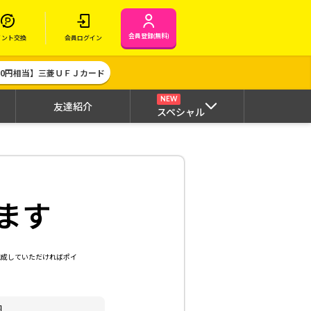
会員登録(無料)
イント交換
会員ログイン
000円相当】三菱ＵＦＪカード
NEW
友達紹介
スペシャル
ます
達成していただければポイ
内