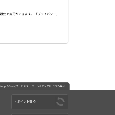
設定で変更ができます。 「プライバシー」
rs: Merge &Cook(フードスター:マージ&クック)トップへ戻る
ポイント交換