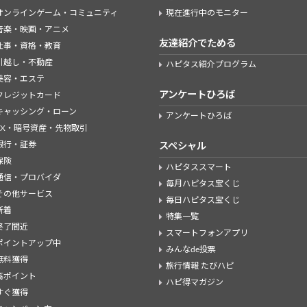
オンラインゲーム・コミュニティ
現在進行中のモニター
音楽・映画・アニメ
友達紹介でためる
仕事・資格・教育
引越し・不動産
ハピタス紹介プログラム
美容・エステ
アンケートひろば
クレジットカード
キャッシング・ローン
アンケートひろば
FX・暗号資産・先物取引
銀行・証券
スペシャル
保険
ハピタススマート
通信・プロバイダ
毎月ハピタス宝くじ
その他サービス
毎日ハピタス宝くじ
新着
特集一覧
終了間近
スマートフォンアプリ
ポイントアップ中
みんなde投票
無料獲得
旅行情報 たびハピ
高ポイント
ハピ得マガジン
すぐ獲得