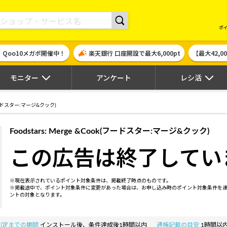
現金やギフト券に交換できるポイントサイト | ハピタス
ポ
！Qoo10メガポ開催中！
楽天銀行 口座開設で最大6,000pt
【最大42,
モニター
アンケート
レシ活
k(フードスター:マージ&クック)
Foodstars: Merge &Cook(フードスター:マージ&クック)
この広告は終了してい
※現在表示されているポイント対象条件は、掲載終了時点のものです。
※掲載途中で、ポイント対象条件に変更があった場合は、お申し込み時のポイント対象条件を
ントの対象となります。
判定までの期間
インストール後、条件達成後1時間以内
通帳記載の目安
1時間以