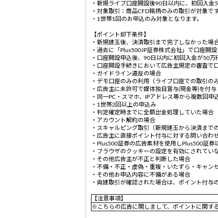
・新規ライブ口座開設後90日以内に、初回入金
・対象取引：商品CFD銘柄のみの取引が対象で
・1世帯1回のお申込のみ対象となります。
【ポイント却下条件】
・新規建玉後、決済取引まで完了しなかった場
・過去に「Plus500JP証券株式会社」で口
・口座開設申込後、90日以内に初回入金が50万
・口座開設手続きにおいて広告主規定の審査で
・ガイドライン違反の場合
・デモ口座のみの利用（ライブ口座での取引の
・広告主に未許可で媒体独自賞与(現金等)を付
・同一PC・スマホ、IPアドレス等から複数回申
・1世帯2回以上の申込み
・判定確定時までに全額出金処理していた場合
・アカウント解約の場合
・スキャルピング取引（新規建玉から決済まで
・広告主に直接ポイント付与に対する問い合わ
・Plus500証券の広告素材を使用しPlus50
・ブラウザのクッキーの設定を有効にされてい
・その他広告主が不正と判断した場合
・不備・不正・虚偽・重複・いたずら・キャン
・その他お申込内容に不備がある場合
・両建取引が確認された場合は、ポイント付与
【注意事項】
※こちらの広告に関しまして、ポイントに関す