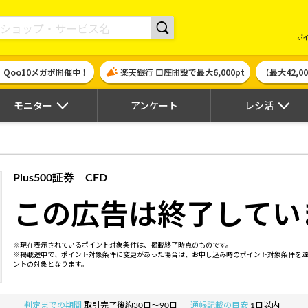
現金やギフト券に交換できるポイントサイト | ハピタス
ポ
！Qoo10メガポ開催中！
楽天銀行 口座開設で最大6,000pt
【最大42,
モニター
アンケート
レシ活
Plus500証券 CFD
この広告は終了してい
※現在表示されているポイント対象条件は、掲載終了時点のものです。
※掲載途中で、ポイント対象条件に変更があった場合は、お申し込み時のポイント対象条件を
ントの対象となります。
判定までの期間
取引完了後約30日～90日
通帳記載の目安
1日以内