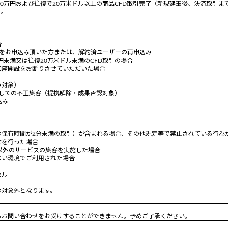
50万円および往復で20万米ドル以上の商品CFD取引完了（新規建玉後、決済取引ま
す。
合
座開設をお申込み頂いた方または、解約済ユーザーの再申込み
円未満又は往復20万米ドル未満のCFD取引の場合
口座開設をお断りさせていただいた場合
み対象）
与しての不正集客（提携解除・成果否認対象）
込み
の保有時間が2分未満の取引）が含まれる場合、その他規定等で禁止されている行為
せを行った場合
0証券以外のサービスの集客を実施した場合
ない環境でご利用された場合
セル
の対象外となります。
るお問い合わせをお受けすることができません。予めご了承ください。