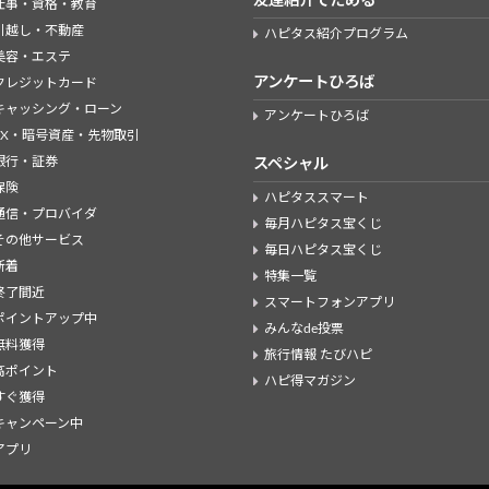
友達紹介でためる
仕事・資格・教育
引越し・不動産
ハピタス紹介プログラム
美容・エステ
アンケートひろば
クレジットカード
キャッシング・ローン
アンケートひろば
FX・暗号資産・先物取引
銀行・証券
スペシャル
保険
ハピタススマート
通信・プロバイダ
毎月ハピタス宝くじ
その他サービス
毎日ハピタス宝くじ
新着
特集一覧
終了間近
スマートフォンアプリ
ポイントアップ中
みんなde投票
無料獲得
旅行情報 たびハピ
高ポイント
ハピ得マガジン
すぐ獲得
キャンペーン中
アプリ