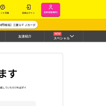
会員登録(無料)
イント交換
会員ログイン
000円相当】三菱ＵＦＪカード
NEW
友達紹介
スペシャル
ます
達成していただければポイ