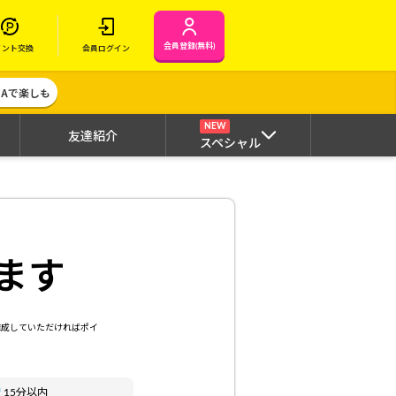
会員登録(無料)
イント交換
会員ログイン
MAで楽しも
NEW
友達紹介
スペシャル
ます
達成していただければポイ
安
15分以内