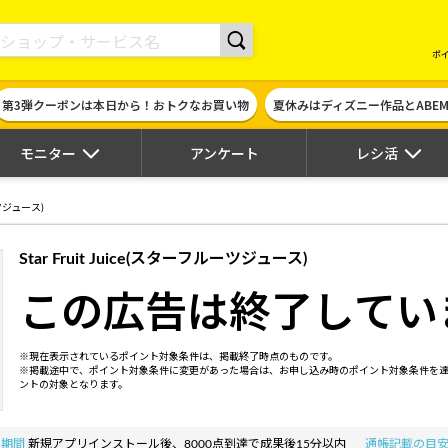
現金やギフト券に交換できるポイントサイト | ハピタス
ポ
第3弾クーポンは本日から！おトクなお買い物
夏休みはディズニー作品とABE
モニター
アンケート
レシ活
ルーツジュース)
Star Fruit Juice(スターフルーツジュース)
この広告は終了してい
※現在表示されているポイント対象条件は、掲載終了時点のものです。
※掲載途中で、ポイント対象条件に変更があった場合は、お申し込み時のポイント対象条件を
ントの対象となります。
の期間
新規アプリインストール後、8000点到達で成果後15分以内
通帳記載の目