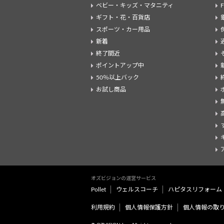
ベビー・キッズ・マタニティ
ギフト・花・百貨店
スポーツ・カー用品
新着
終了間近
ポイントアップ中
50％以上バック
お試し商品
オズビジョンの運営サービス
Pollet
ウェルスコーチ
ハピタスリフォーム
利用規約
個人情報保護方針
個人情報の取