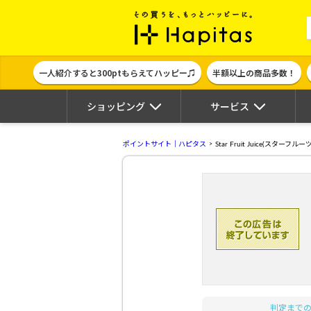
ポイント貯めて
一人紹介すると300ptもらえてハッピー♫
半額以上の商品多数！
ショッピング
サービス
ポイントサイト｜ハピタス
Star Fruit Juice(スターフ
判定まで