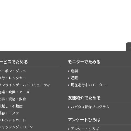
ービスでためる
モニターでためる
クーポン・グルメ
店舗
旅行・レンタカー
通販
オンラインゲーム・コミュニティ
現在進行中のモニター
音楽・映画・アニメ
友達紹介でためる
仕事・資格・教育
引越し・不動産
ハピタス紹介プログラム
美容・エステ
アンケートひろば
クレジットカード
キャッシング・ローン
アンケートひろば