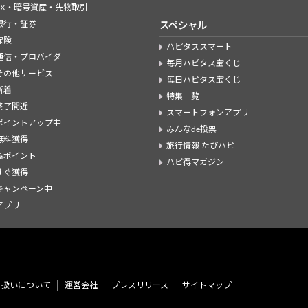
FX・暗号資産・先物取引
銀行・証券
スペシャル
保険
ハピタススマート
通信・プロバイダ
毎月ハピタス宝くじ
その他サービス
毎日ハピタス宝くじ
新着
特集一覧
終了間近
スマートフォンアプリ
ポイントアップ中
みんなde投票
無料獲得
旅行情報 たびハピ
高ポイント
ハピ得マガジン
すぐ獲得
キャンペーン中
アプリ
り扱いについて
運営会社
プレスリリース
サイトマップ