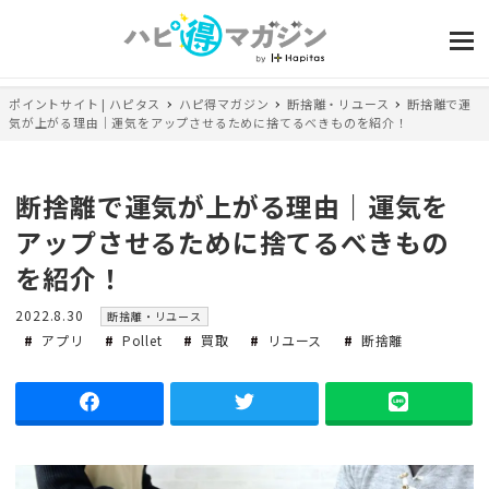
ポイントサイト | ハピタス
ハピ得マガジン
断捨離・リユース
断捨離で運
気が上がる理由｜運気をアップさせるために捨てるべきものを紹介！
断捨離で運気が上がる理由｜運気を
アップさせるために捨てるべきもの
を紹介！
投
カ
2022.8.30
断捨離・リユース
稿
テ
アプリ
Pollet
買取
リユース
断捨離
日
ゴ
リ
ー