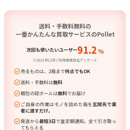
送料・手数料無料の
一番かんたんな買取サービスの
Pollet
91.2
次回も使いたいユーザー
%
※2021年12月ご利用者様自社アンケート
売るものは、2箱まで
何点でもOK
送料・手数料は
無料
梱包の段ボールは
無料
でお届け
ご自身の作業はモノを詰めた箱を
玄関先で業
者に渡すだけ。
発送から
最短3日
で査定額通知。全て引き取っ
てもらえる