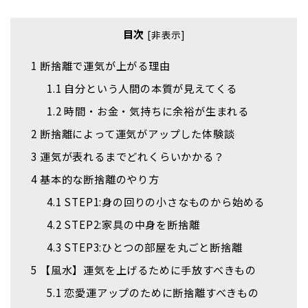
目次
[
非表示
]
1
断捨離で運気が上がる理由
1.1
自分という人間の本質が見えてくる
1.2
時間・お金・気持ちに余裕が生まれる
2
断捨離によって運気がアップした体験談
3
運気が表れるまでどれくらいかかる？
4
基本的な断捨離のやり方
4.1
STEP1:身の回りの小さなものから始める
4.2
STEP2:家具の中身を断捨離
4.3
STEP3:ひとつの部屋を丸ごと断捨離
5
【風水】運気を上げるために手放すべきもの
5.1
恋愛運アップのために断捨離すべきもの