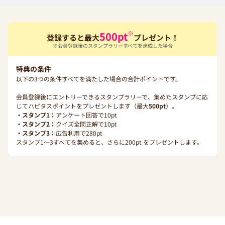
※
500
pt
登録すると最大
プレゼント！
※会員登録後のスタンプラリーすべてを達成した場合
特典の条件
以下の3つの条件すべてを満たした場合の合計ポイントです。
会員登録後にエントリーできるスタンプラリーで、集めたスタンプに応
じてハピタスポイントをプレゼントします（最大
500
pt
）。
・スタンプ1：
アンケート回答で
10
pt
・スタンプ2：
クイズ全問正解で
10
pt
・スタンプ3：
広告利用で
280
pt
スタンプ1〜3すべてを集めると、さらに
200
pt をプレゼントします。