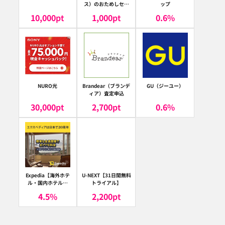
ス）のおためしセッ
ップ
ト
10,000
pt
1,000
pt
0.6
%
NURO光
Brandear（ブランデ
GU（ジーユー）
ィア）査定申込
30,000
pt
2,700
pt
0.6
%
Expedia【海外ホテ
U-NEXT【31日間無料
ル・国内ホテル予
トライアル】
約】（エクスペディ
4.5
%
2,200
pt
ア）