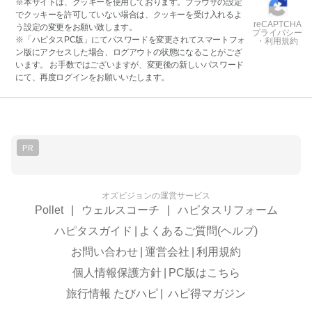
※本サイトは、クッキーを使用しております。ブラウザの設定
でクッキーを許可していない場合は、クッキーを受け入れるよ
reCAPTCHA
う設定の変更をお願い致します。
プライバシー
※「ハピタスPC版」にてパスワードを変更されてスマートフォ
・利用規約
ン版にアクセスした場合、ログアウトの状態になることがござ
います。 お手数ではございますが、変更後の新しいパスワード
にて、再度ログインをお願いいたします。
PR
オズビジョンの運営サービス
Pollet
|
ウェルスコーチ
|
ハピタスリフォーム
ハピタスガイド
|
よくあるご質問(ヘルプ)
お問い合わせ
|
運営会社
|
利用規約
個人情報保護方針
|
PC版はこちら
旅行情報 たびハピ
|
ハピ得マガジン