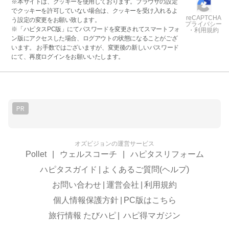
※本サイトは、クッキーを使用しております。ブラウザの設定
でクッキーを許可していない場合は、クッキーを受け入れるよ
reCAPTCHA
う設定の変更をお願い致します。
プライバシー
※「ハピタスPC版」にてパスワードを変更されてスマートフォ
・利用規約
ン版にアクセスした場合、ログアウトの状態になることがござ
います。 お手数ではございますが、変更後の新しいパスワード
にて、再度ログインをお願いいたします。
PR
オズビジョンの運営サービス
Pollet
|
ウェルスコーチ
|
ハピタスリフォーム
ハピタスガイド
|
よくあるご質問(ヘルプ)
お問い合わせ
|
運営会社
|
利用規約
個人情報保護方針
|
PC版はこちら
旅行情報 たびハピ
|
ハピ得マガジン