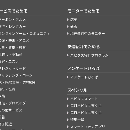
ービスでためる
モニターでためる
クーポン・グルメ
店舗
旅行・レンタカー
通販
オンラインゲーム・コミュニティ
現在進行中のモニター
音楽・映画・アニメ
友達紹介でためる
仕事・資格・教育
引越し・不動産
ハピタス紹介プログラム
美容・エステ
アンケートひろば
クレジットカード
キャッシング・ローン
アンケートひろば
FX・暗号資産・先物取引
銀行・証券
スペシャル
保険
ハピタススマート
通信・プロバイダ
毎月ハピタス宝くじ
その他サービス
毎日ハピタス宝くじ
新着
特集一覧
終了間近
スマートフォンアプリ