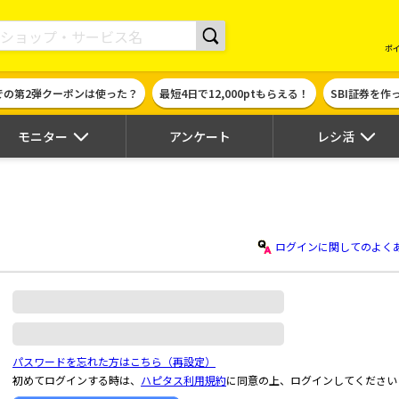
現金やギフト券に交換できるポイントサイト | ハピタス
ポ
での第2弾クーポンは使った？
最短4日で12,000ptもらえる！
SBI証券を
モニター
アンケート
レシ活
ログインに関してのよく
パスワードを忘れた方はこちら（再設定）
初めてログインする時は、
ハピタス利用規約
に同意の上、ログインしてください