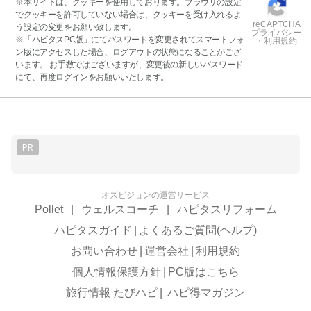
※本サイトは、クッキーを使用しております。ブラウザの設定
でクッキーを許可していない場合は、クッキーを受け入れるよ
reCAPTCHA
う設定の変更をお願い致します。
プライバシー
※「ハピタスPC版」にてパスワードを変更されてスマートフォ
・利用規約
ン版にアクセスした場合、ログアウトの状態になることがござ
います。 お手数ではございますが、変更後の新しいパスワード
にて、再度ログインをお願いいたします。
PR
オズビジョンの運営サービス
Pollet
|
ウェルスコーチ
|
ハピタスリフォーム
ハピタスガイド
|
よくあるご質問(ヘルプ)
お問い合わせ
|
運営会社
|
利用規約
個人情報保護方針
|
PC版はこちら
旅行情報 たびハピ
|
ハピ得マガジン