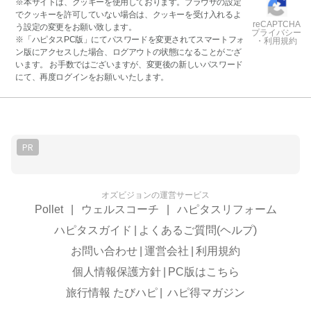
※本サイトは、クッキーを使用しております。ブラウザの設定
でクッキーを許可していない場合は、クッキーを受け入れるよ
reCAPTCHA
う設定の変更をお願い致します。
プライバシー
※「ハピタスPC版」にてパスワードを変更されてスマートフォ
・利用規約
ン版にアクセスした場合、ログアウトの状態になることがござ
います。 お手数ではございますが、変更後の新しいパスワード
にて、再度ログインをお願いいたします。
PR
オズビジョンの運営サービス
Pollet
|
ウェルスコーチ
|
ハピタスリフォーム
ハピタスガイド
|
よくあるご質問(ヘルプ)
お問い合わせ
|
運営会社
|
利用規約
個人情報保護方針
|
PC版はこちら
旅行情報 たびハピ
|
ハピ得マガジン