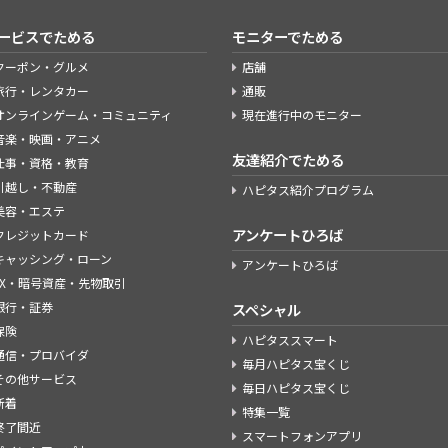
ービスでためる
モニターでためる
クーポン・グルメ
店舗
旅行・レンタカー
通販
オンラインゲーム・コミュニティ
現在進行中のモニター
音楽・映画・アニメ
友達紹介でためる
仕事・資格・教育
引越し・不動産
ハピタス紹介プログラム
美容・エステ
アンケートひろば
クレジットカード
キャッシング・ローン
アンケートひろば
FX・暗号資産・先物取引
銀行・証券
スペシャル
保険
ハピタススマート
通信・プロバイダ
毎月ハピタス宝くじ
その他サービス
毎日ハピタス宝くじ
新着
特集一覧
終了間近
スマートフォンアプリ