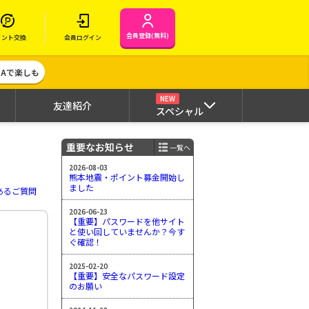
会員登録(無料)
イント交換
会員ログイン
MAで楽しも
NEW
友達紹介
スペシャル
重要なお知らせ
一覧へ
2026-08-03
熊本地震・ポイント募金開始し
ました
あるご質問
2026-06-23
【重要】パスワードを他サイト
と使い回していませんか？今す
ぐ確認！
2025-02-20
【重要】安全なパスワード設定
のお願い