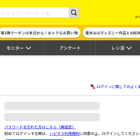
現金やギフト券に交換できるポイントサイト | ハピタス
ポ
第3弾クーポンは本日から！おトクなお買い物
夏休みはディズニー作品とABE
モニター
アンケート
レシ活
ログインに関してのよく
パスワードを忘れた方はこちら（再設定）
初めてログインする時は、
ハピタス利用規約
に同意の上、ログインしてください