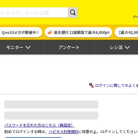
現金やギフト券に交換できるポイントサイト | ハピタス
ポ
！Qoo10メガポ開催中！
楽天銀行 口座開設で最大6,000pt
【最大42,
モニター
アンケート
レシ活
ログインに関してのよく
パスワードを忘れた方はこちら（再設定）
初めてログインする時は、
ハピタス利用規約
に同意の上、ログインしてください