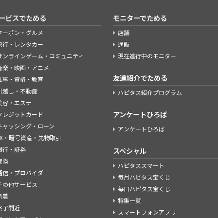
ービスでためる
モニターでためる
クーポン・グルメ
店舗
旅行・レンタカー
通販
オンラインゲーム・コミュニティ
現在進行中のモニター
音楽・映画・アニメ
友達紹介でためる
仕事・資格・教育
引越し・不動産
ハピタス紹介プログラム
美容・エステ
アンケートひろば
クレジットカード
キャッシング・ローン
アンケートひろば
FX・暗号資産・先物取引
銀行・証券
スペシャル
保険
ハピタススマート
通信・プロバイダ
毎月ハピタス宝くじ
その他サービス
毎日ハピタス宝くじ
新着
特集一覧
終了間近
スマートフォンアプリ