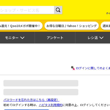
現金やギフト券に交換できるポイントサイト | ハピタス
ポ
%還元！Qoo10メガポ開催中！
お得な日曜日♪Yahoo！ショッピング
週末
モニター
アンケート
レシ活
ログインに関してのよく
パスワードを忘れた方はこちら（再設定）
初めてログインする時は、
ハピタス利用規約
に同意の上、ログインしてください