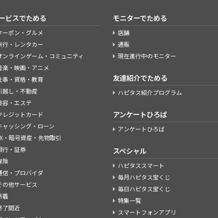
ービスでためる
モニターでためる
クーポン・グルメ
店舗
旅行・レンタカー
通販
オンラインゲーム・コミュニティ
現在進行中のモニター
音楽・映画・アニメ
友達紹介でためる
仕事・資格・教育
引越し・不動産
ハピタス紹介プログラム
美容・エステ
アンケートひろば
クレジットカード
キャッシング・ローン
アンケートひろば
FX・暗号資産・先物取引
銀行・証券
スペシャル
保険
ハピタススマート
通信・プロバイダ
毎月ハピタス宝くじ
その他サービス
毎日ハピタス宝くじ
新着
特集一覧
終了間近
スマートフォンアプリ