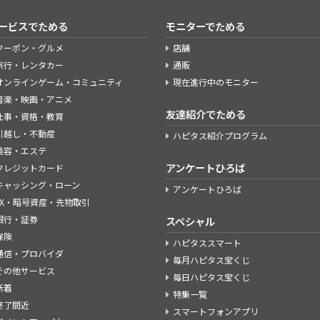
ービスでためる
モニターでためる
クーポン・グルメ
店舗
旅行・レンタカー
通販
オンラインゲーム・コミュニティ
現在進行中のモニター
音楽・映画・アニメ
友達紹介でためる
仕事・資格・教育
引越し・不動産
ハピタス紹介プログラム
美容・エステ
アンケートひろば
クレジットカード
キャッシング・ローン
アンケートひろば
FX・暗号資産・先物取引
銀行・証券
スペシャル
保険
ハピタススマート
通信・プロバイダ
毎月ハピタス宝くじ
その他サービス
毎日ハピタス宝くじ
新着
特集一覧
終了間近
スマートフォンアプリ