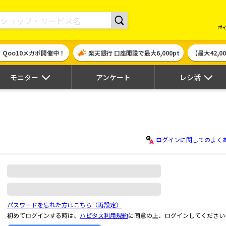
現金やギフト券に交換できるポイントサイト | ハピタス
ポ
！Qoo10メガポ開催中！
楽天銀行 口座開設で最大6,000pt
【最大42,
モニター
アンケート
レシ活
ログインに関してのよく
パスワードを忘れた方はこちら（再設定）
初めてログインする時は、
ハピタス利用規約
に同意の上、ログインしてください