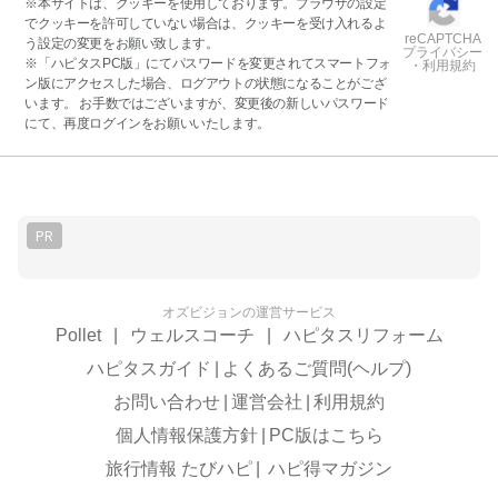
※本サイトは、クッキーを使用しております。ブラウザの設定
でクッキーを許可していない場合は、クッキーを受け入れるよ
reCAPTCHA
う設定の変更をお願い致します。
プライバシー
※「ハピタスPC版」にてパスワードを変更されてスマートフォ
・利用規約
ン版にアクセスした場合、ログアウトの状態になることがござ
います。 お手数ではございますが、変更後の新しいパスワード
にて、再度ログインをお願いいたします。
PR
オズビジョンの運営サービス
Pollet
|
ウェルスコーチ
|
ハピタスリフォーム
ハピタスガイド
|
よくあるご質問(ヘルプ)
お問い合わせ
|
運営会社
|
利用規約
個人情報保護方針
|
PC版はこちら
旅行情報 たびハピ
|
ハピ得マガジン