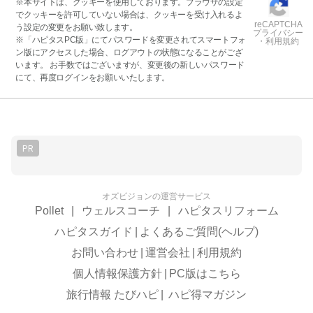
※本サイトは、クッキーを使用しております。ブラウザの設定
でクッキーを許可していない場合は、クッキーを受け入れるよ
reCAPTCHA
う設定の変更をお願い致します。
プライバシー
※「ハピタスPC版」にてパスワードを変更されてスマートフォ
・利用規約
ン版にアクセスした場合、ログアウトの状態になることがござ
います。 お手数ではございますが、変更後の新しいパスワード
にて、再度ログインをお願いいたします。
PR
オズビジョンの運営サービス
Pollet
|
ウェルスコーチ
|
ハピタスリフォーム
ハピタスガイド
|
よくあるご質問(ヘルプ)
お問い合わせ
|
運営会社
|
利用規約
個人情報保護方針
|
PC版はこちら
旅行情報 たびハピ
|
ハピ得マガジン