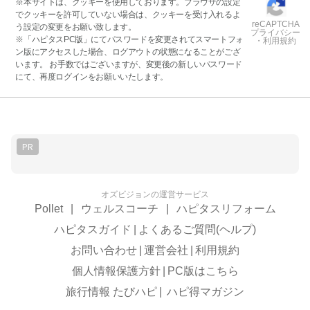
※本サイトは、クッキーを使用しております。ブラウザの設定
でクッキーを許可していない場合は、クッキーを受け入れるよ
reCAPTCHA
う設定の変更をお願い致します。
プライバシー
※「ハピタスPC版」にてパスワードを変更されてスマートフォ
・利用規約
ン版にアクセスした場合、ログアウトの状態になることがござ
います。 お手数ではございますが、変更後の新しいパスワード
にて、再度ログインをお願いいたします。
PR
オズビジョンの運営サービス
Pollet
|
ウェルスコーチ
|
ハピタスリフォーム
ハピタスガイド
|
よくあるご質問(ヘルプ)
お問い合わせ
|
運営会社
|
利用規約
個人情報保護方針
|
PC版はこちら
旅行情報 たびハピ
|
ハピ得マガジン