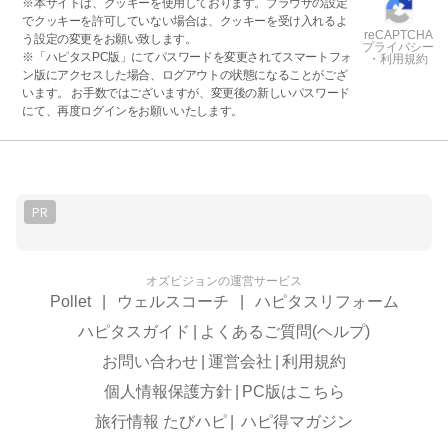
※本サイトは、クッキーを使用しております。ブラウザの設定
でクッキーを許可していない場合は、クッキーを受け入れるよ
reCAPTCHA
う設定の変更をお願い致します。
プライバシー
※「ハピタスPC版」にてパスワードを変更されてスマートフォ
・利用規約
ン版にアクセスした場合、ログアウトの状態になることがござ
います。 お手数ではございますが、変更後の新しいパスワード
にて、再度ログインをお願いいたします。
PR
オズビジョンの運営サービス
Pollet
|
ウェルスコーチ
|
ハピタスリフォーム
ハピタスガイド
|
よくあるご質問(ヘルプ)
お問い合わせ
|
運営会社
|
利用規約
個人情報保護方針
|
PC版はこちら
旅行情報 たびハピ
|
ハピ得マガジン