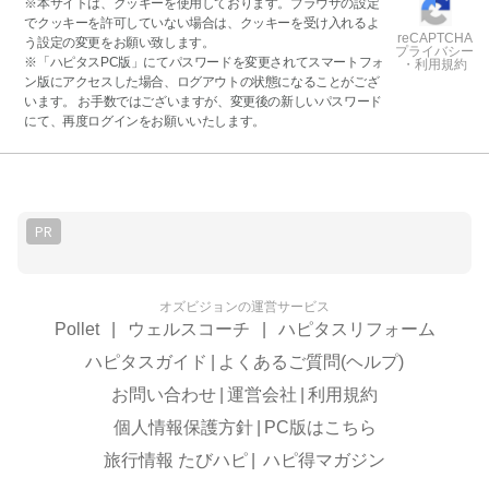
※本サイトは、クッキーを使用しております。ブラウザの設定
でクッキーを許可していない場合は、クッキーを受け入れるよ
reCAPTCHA
う設定の変更をお願い致します。
プライバシー
※「ハピタスPC版」にてパスワードを変更されてスマートフォ
・利用規約
ン版にアクセスした場合、ログアウトの状態になることがござ
います。 お手数ではございますが、変更後の新しいパスワード
にて、再度ログインをお願いいたします。
PR
オズビジョンの運営サービス
Pollet
|
ウェルスコーチ
|
ハピタスリフォーム
ハピタスガイド
|
よくあるご質問(ヘルプ)
お問い合わせ
|
運営会社
|
利用規約
個人情報保護方針
|
PC版はこちら
旅行情報 たびハピ
|
ハピ得マガジン