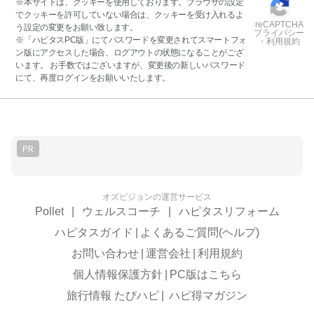
※本サイトは、クッキーを使用しております。ブラウザの設定
でクッキーを許可していない場合は、クッキーを受け入れるよ
reCAPTCHA
う設定の変更をお願い致します。
プライバシー
※「ハピタスPC版」にてパスワードを変更されてスマートフォ
・利用規約
ン版にアクセスした場合、ログアウトの状態になることがござ
います。 お手数ではございますが、変更後の新しいパスワード
にて、再度ログインをお願いいたします。
PR
オズビジョンの運営サービス
Pollet
|
ウェルスコーチ
|
ハピタスリフォーム
ハピタスガイド
|
よくあるご質問(ヘルプ)
お問い合わせ
|
運営会社
|
利用規約
個人情報保護方針
|
PC版はこちら
旅行情報 たびハピ
|
ハピ得マガジン