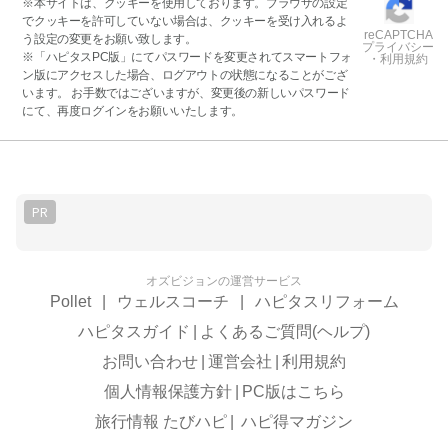
※本サイトは、クッキーを使用しております。ブラウザの設定
でクッキーを許可していない場合は、クッキーを受け入れるよ
reCAPTCHA
う設定の変更をお願い致します。
プライバシー
※「ハピタスPC版」にてパスワードを変更されてスマートフォ
・利用規約
ン版にアクセスした場合、ログアウトの状態になることがござ
います。 お手数ではございますが、変更後の新しいパスワード
にて、再度ログインをお願いいたします。
PR
オズビジョンの運営サービス
Pollet
|
ウェルスコーチ
|
ハピタスリフォーム
ハピタスガイド
|
よくあるご質問(ヘルプ)
お問い合わせ
|
運営会社
|
利用規約
個人情報保護方針
|
PC版はこちら
旅行情報 たびハピ
|
ハピ得マガジン