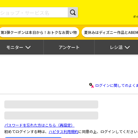
現金やギフト券に交換できるポイントサイト | ハピタス
ポ
第3弾クーポンは本日から！おトクなお買い物
夏休みはディズニー作品とABE
モニター
アンケート
レシ活
ログインに関してのよく
パスワードを忘れた方はこちら（再設定）
初めてログインする時は、
ハピタス利用規約
に同意の上、ログインしてください