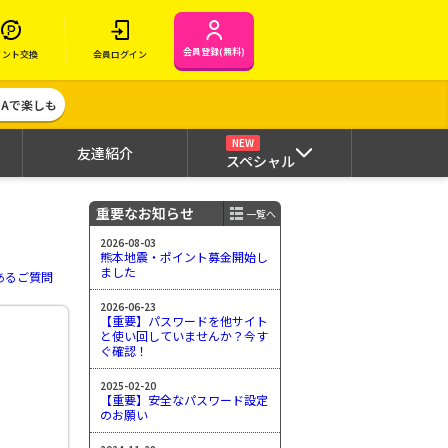
会員登録(無料)
イント交換
会員ログイン
MAで楽しも
NEW
友達紹介
スペシャル
重要なお知らせ
一覧へ
2026-08-03
熊本地震・ポイント募金開始し
ました
あるご質問
2026-06-23
【重要】パスワードを他サイト
と使い回していませんか？今す
ぐ確認！
2025-02-20
【重要】安全なパスワード設定
のお願い