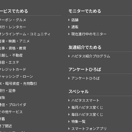
ービスでためる
モニターでためる
クーポン・グルメ
店舗
旅行・レンタカー
通販
オンラインゲーム・コミュニティ
現在進行中のモニター
音楽・映画・アニメ
友達紹介でためる
仕事・資格・教育
引越し・不動産
ハピタス紹介プログラム
美容・エステ
アンケートひろば
クレジットカード
キャッシング・ローン
アンケートひろば
FX・暗号資産・先物取引
銀行・証券
スペシャル
保険
ハピタススマート
通信・プロバイダ
毎月ハピタス宝くじ
その他サービス
毎日ハピタス宝くじ
新着
特集一覧
終了間近
スマートフォンアプリ