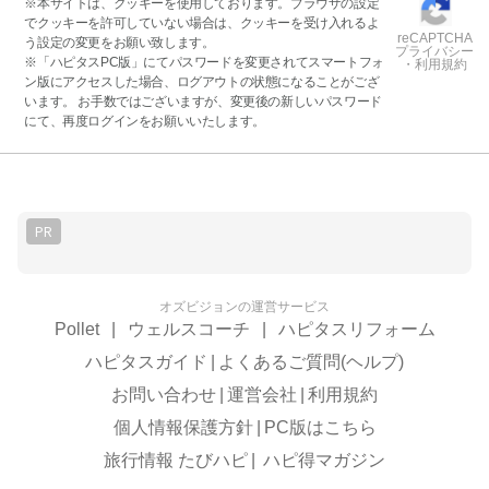
※本サイトは、クッキーを使用しております。ブラウザの設定
でクッキーを許可していない場合は、クッキーを受け入れるよ
reCAPTCHA
う設定の変更をお願い致します。
プライバシー
※「ハピタスPC版」にてパスワードを変更されてスマートフォ
・利用規約
ン版にアクセスした場合、ログアウトの状態になることがござ
います。 お手数ではございますが、変更後の新しいパスワード
にて、再度ログインをお願いいたします。
PR
オズビジョンの運営サービス
Pollet
|
ウェルスコーチ
|
ハピタスリフォーム
ハピタスガイド
|
よくあるご質問(ヘルプ)
お問い合わせ
|
運営会社
|
利用規約
個人情報保護方針
|
PC版はこちら
旅行情報 たびハピ
|
ハピ得マガジン